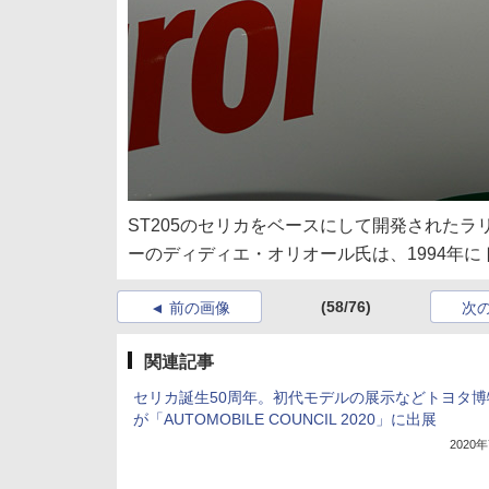
ST205のセリカをベースにして開発されたラ
ーのディディエ・オリオール氏は、1994年
(58/76)
前の画像
次
関連記事
セリカ誕生50周年。初代モデルの展示などトヨタ博
が「AUTOMOBILE COUNCIL 2020」に出展
2020