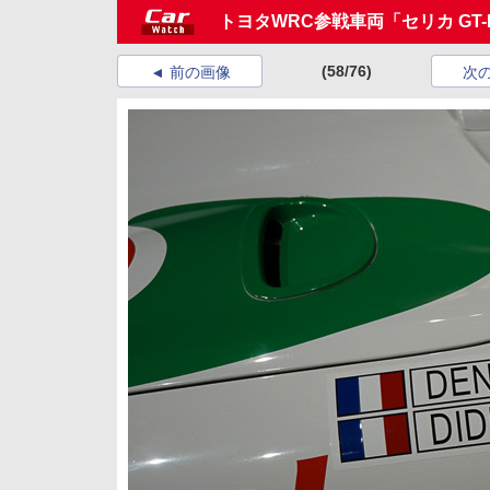
トヨタWRC参戦車両「セリカ GT
(58/76)
前の画像
次