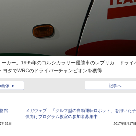
リーカー。1995年のコルシカラリー優勝車のレプリカ。ドライ
にトヨタでWRCのドライバーチャンピオンを獲得
の画像
記事へ
物館
メガウェブ、「クルマ型の自動運転ロボット」を用いた子
供向けプログラム教室の参加者募集中
年7月31日
2017年8月17