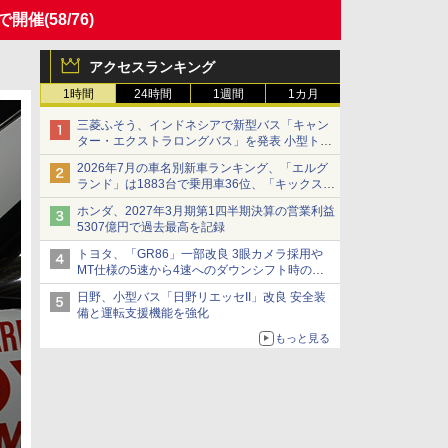
ブで開催
(58/76)
アクセスランキング
1時間
24時間
1週間
1カ月
三菱ふそう、インドネシアで新型バス「キャン
ター・エクストラロングバス」を発表 小型トラ
ックベースの観光・旅客輸送向けバス
2026年7月の車名別新車ランキング、「エルグ
ランド」は1883台で乗用車36位、「キックス」
は2591台で27位に
ホンダ、2027年3月期第1四半期決算の営業利益
5307億円で過去最高を記録
トヨタ、「GR86」一部改良 3眼カメラ採用や
MT仕様の5速から4速へのダウンシフト時の操
作性向上など
日野、小型バス「日野リエッセII」改良 安全装
備と運転支援機能を強化
もっと見る