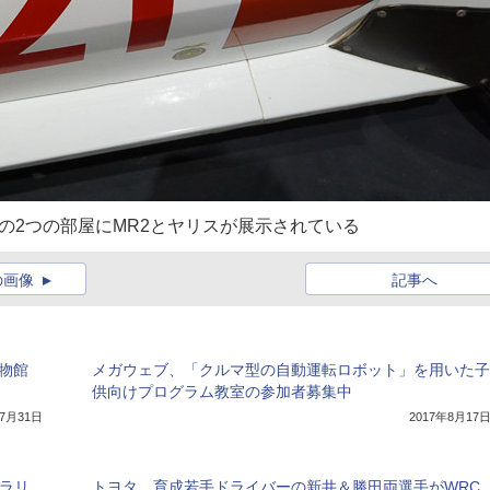
の2つの部屋にMR2とヤリスが展示されている
の画像
記事へ
物館
メガウェブ、「クルマ型の自動運転ロボット」を用いた子
供向けプログラム教室の参加者募集中
年7月31日
2017年8月17
 ラリ
トヨタ、育成若手ドライバーの新井＆勝田両選手がWRC