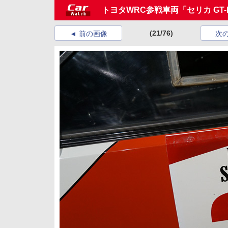
トヨタWRC参戦車両「セリカ GT
(21/76)
前の画像
次