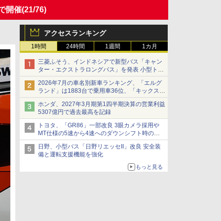
ブで開催
(21/76)
アクセスランキング
1時間
24時間
1週間
1カ月
三菱ふそう、インドネシアで新型バス「キャン
ター・エクストラロングバス」を発表 小型トラ
ックベースの観光・旅客輸送向けバス
2026年7月の車名別新車ランキング、「エルグ
ランド」は1883台で乗用車36位、「キックス」
は2591台で27位に
ホンダ、2027年3月期第1四半期決算の営業利益
5307億円で過去最高を記録
トヨタ、「GR86」一部改良 3眼カメラ採用や
MT仕様の5速から4速へのダウンシフト時の操
作性向上など
日野、小型バス「日野リエッセII」改良 安全装
備と運転支援機能を強化
もっと見る