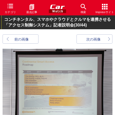
カテゴリ
過去記事
検索
Impressサイト
コンチネンタル、スマホやクラウドとクルマを連携させる
「アクセス制御システム」記者説明会
(30/44)
前の画像
次の画像