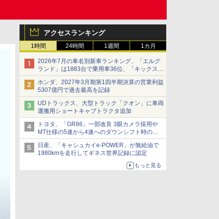
アクセスランキング
1時間
24時間
1週間
1カ月
2026年7月の車名別新車ランキング、「エルグ
ランド」は1883台で乗用車36位、「キックス」
は2591台で27位に
ホンダ、2027年3月期第1四半期決算の営業利益
5307億円で過去最高を記録
UDトラックス、大型トラック「クオン」に車両
運搬用ショートキャブトラクタ追加
トヨタ、「GR86」一部改良 3眼カメラ採用や
MT仕様の5速から4速へのダウンシフト時の操
作性向上など
日産、「キャシュカイe-POWER」が無給油で
1980kmを走行してギネス世界記録に認定
もっと見る