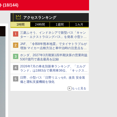
ト
(18/144)
アクセスランキング
1時間
24時間
1週間
1カ月
三菱ふそう、インドネシアで新型バス「キャン
ター・エクストラロングバス」を発表 小型トラ
ックベースの観光・旅客輸送向けバス
JAF、「令和8年熊本地震」でタイヤトラブルが
増加 マイカー点検方法と車中泊時の注意点を呼
びかけ
ホンダ、2027年3月期第1四半期決算の営業利益
5307億円で過去最高を記録
2026年7月の車名別新車ランキング、「エルグ
ランド」は1883台で乗用車36位、「キックス」
は2591台で27位に
日野、小型バス「日野リエッセII」改良 安全装
備と運転支援機能を強化
もっと見る