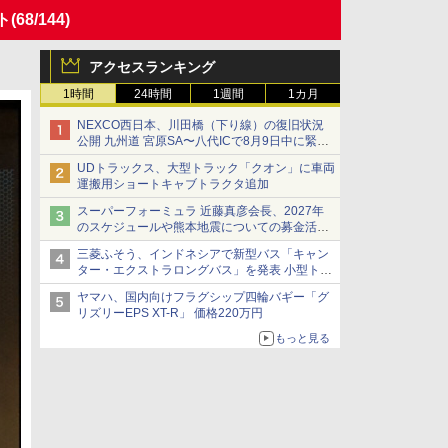
ト
(68/144)
アクセスランキング
1時間
24時間
1週間
1カ月
NEXCO西日本、川田橋（下り線）の復旧状況
公開 九州道 宮原SA〜八代ICで8月9日中に緊急
車両を通行可能に
UDトラックス、大型トラック「クオン」に車両
運搬用ショートキャブトラクタ追加
スーパーフォーミュラ 近藤真彦会長、2027年
のスケジュールや熊本地震についての募金活動
を紹介
三菱ふそう、インドネシアで新型バス「キャン
ター・エクストラロングバス」を発表 小型トラ
ックベースの観光・旅客輸送向けバス
ヤマハ、国内向けフラグシップ四輪バギー「グ
リズリーEPS XT-R」 価格220万円
もっと見る