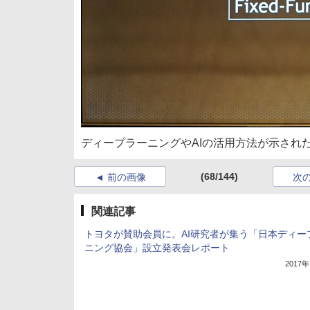
ディープラーニングやAIの活用方法が示された「NVIDIA 
(68/144)
前の画像
次
関連記事
トヨタが賛助会員に。AI研究者が集う「日本ディー
ニング協会」設立発表会レポート
2017