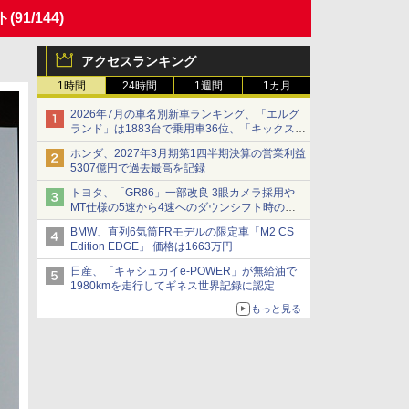
ト
(91/144)
アクセスランキング
1時間
24時間
1週間
1カ月
2026年7月の車名別新車ランキング、「エルグ
ランド」は1883台で乗用車36位、「キックス」
は2591台で27位に
ホンダ、2027年3月期第1四半期決算の営業利益
5307億円で過去最高を記録
トヨタ、「GR86」一部改良 3眼カメラ採用や
MT仕様の5速から4速へのダウンシフト時の操
作性向上など
BMW、直列6気筒FRモデルの限定車「M2 CS
Edition EDGE」 価格は1663万円
日産、「キャシュカイe-POWER」が無給油で
1980kmを走行してギネス世界記録に認定
もっと見る