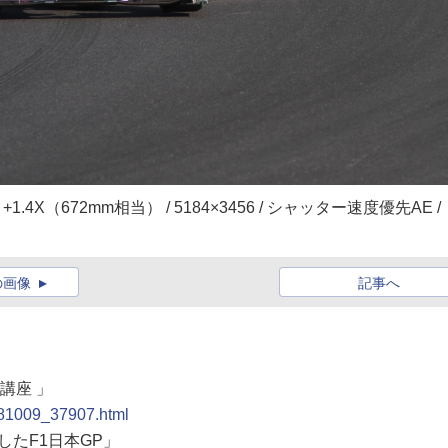
SM +1.4X（672mm相当） / 5184×3456 / シャッター速度優先AE /
の画像
記事へ
講座 」
0081009_37907.html
したF1日本GP」