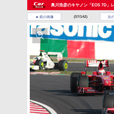
奥川浩彦のキヤノン「EOS 7D」
(57/142)
前の画像
次