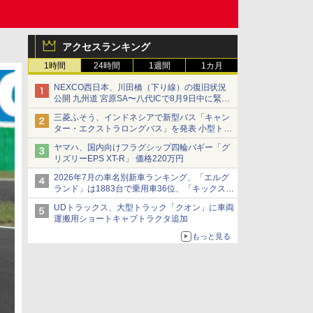
アクセスランキング
1時間
24時間
1週間
1カ月
NEXCO西日本、川田橋（下り線）の復旧状況
公開 九州道 宮原SA〜八代ICで8月9日中に緊急
車両を通行可能に
三菱ふそう、インドネシアで新型バス「キャン
ター・エクストラロングバス」を発表 小型トラ
ックベースの観光・旅客輸送向けバス
ヤマハ、国内向けフラグシップ四輪バギー「グ
リズリーEPS XT-R」 価格220万円
2026年7月の車名別新車ランキング、「エルグ
ランド」は1883台で乗用車36位、「キックス」
は2591台で27位に
UDトラックス、大型トラック「クオン」に車両
運搬用ショートキャブトラクタ追加
もっと見る