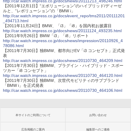
http://car.watch.impress.co.jp/docs/news/20111213_498246.html
【2011年12月1日】“エボリューション”のハイブリッド/ディーゼ
ルと、“レボリューション”の「BMW i」
http://car.watch.impress.co.jp/docs/event_repo/tms2011/20111201
_494713.html
【2011年11月24日】BMW、「i3」「i8」を国内初お披露目
http://car.watch.impress.co.jp/docs/news/20111124_493235.html
【2011年9月26日】BMW「i3」「i8」リポート
http://car.watch.impress.co.jp/docs/news/impression/20110926_4
78086.html
【2011年7月30日】独BMW、都市向けEV「i3 コンセプト」正式発
表
http://car.watch.impress.co.jp/docs/news/20110730_464209.html
【2011年7月30日】独BMW、プラグイン・ハイブリッド・スポー
ツカー「i8 コンセプト」
http://car.watch.impress.co.jp/docs/news/20110730_464120.html
【2011年7月30日】独BMW、次世代モビリティのサブブランド
「BMW i」を正式発表
http://car.watch.impress.co.jp/docs/news/20110730_464106.html
本サイトのご利用について
お問い合わせ
広告掲載のご案内
編集部へのご連絡