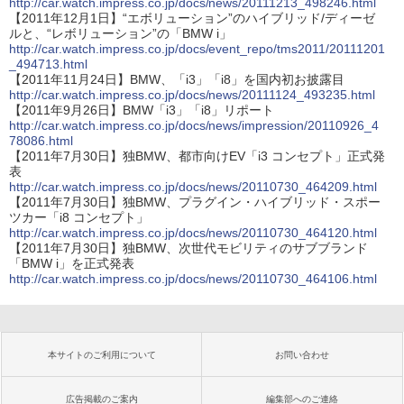
http://car.watch.impress.co.jp/docs/news/20111213_498246.html
【2011年12月1日】“エボリューション”のハイブリッド/ディーゼ
ルと、“レボリューション”の「BMW i」
http://car.watch.impress.co.jp/docs/event_repo/tms2011/20111201
_494713.html
【2011年11月24日】BMW、「i3」「i8」を国内初お披露目
http://car.watch.impress.co.jp/docs/news/20111124_493235.html
【2011年9月26日】BMW「i3」「i8」リポート
http://car.watch.impress.co.jp/docs/news/impression/20110926_4
78086.html
【2011年7月30日】独BMW、都市向けEV「i3 コンセプト」正式発
表
http://car.watch.impress.co.jp/docs/news/20110730_464209.html
【2011年7月30日】独BMW、プラグイン・ハイブリッド・スポー
ツカー「i8 コンセプト」
http://car.watch.impress.co.jp/docs/news/20110730_464120.html
【2011年7月30日】独BMW、次世代モビリティのサブブランド
「BMW i」を正式発表
http://car.watch.impress.co.jp/docs/news/20110730_464106.html
本サイトのご利用について
お問い合わせ
広告掲載のご案内
編集部へのご連絡