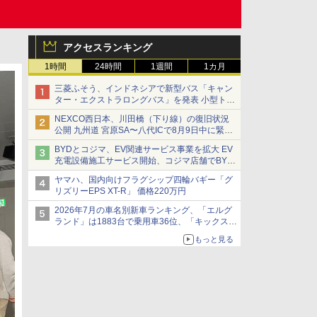
アクセスランキング
1時間
24時間
1週間
1カ月
三菱ふそう、インドネシアで新型バス「キャン
ター・エクストラロングバス」を発表 小型トラ
ックベースの観光・旅客輸送向けバス
NEXCO西日本、川田橋（下り線）の復旧状況
公開 九州道 宮原SA〜八代ICで8月9日中に緊急
車両を通行可能に
BYDとコジマ、EV関連サービス事業を拡大 EV
充電設備施工サービス開始、コジマ店舗でBYD
車の展示・試乗イベントを強化
ヤマハ、国内向けフラグシップ四輪バギー「グ
リズリーEPS XT-R」 価格220万円
2026年7月の車名別新車ランキング、「エルグ
ランド」は1883台で乗用車36位、「キックス」
は2591台で27位に
もっと見る