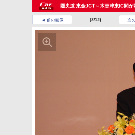
圏央道 東金JCT～木更津東IC間
(3/12)
前の画像
次