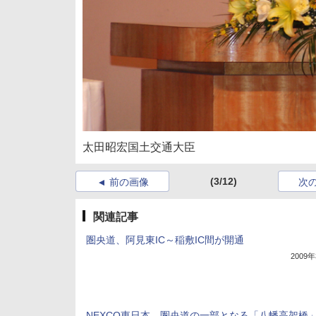
太田昭宏国土交通大臣
(3/12)
前の画像
次
関連記事
圏央道、阿見東IC～稲敷IC間が開通
2009
NEXCO東日本、圏央道の一部となる「八幡高架橋