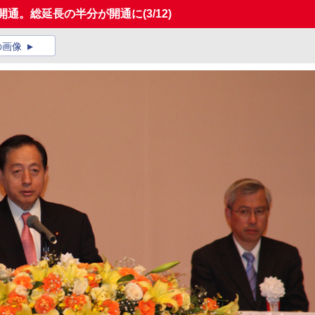
が開通。総延長の半分が開通に
(3/12)
の画像