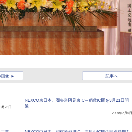
の画像
記事へ
NEXCO東日本、圏央道阿見東IC～稲敷IC間を3月21日開
通
年3月23日
2009年2月6
」工事
NEXCO中日本、相模原愛川IC～高尾山IC間の開通時期を