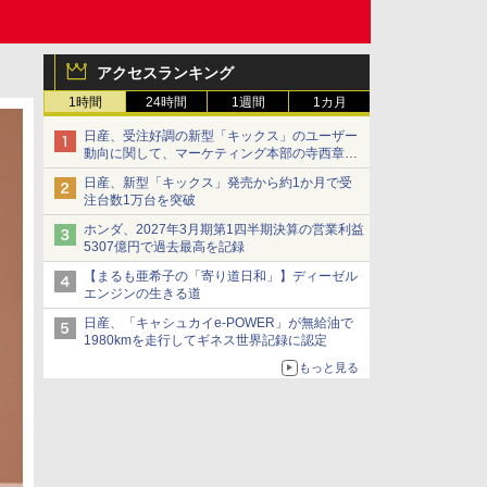
アクセスランキング
1時間
24時間
1週間
1カ月
日産、受注好調の新型「キックス」のユーザー
動向に関して、マーケティング本部の寺西章氏
が解説
日産、新型「キックス」発売から約1か月で受
注台数1万台を突破
ホンダ、2027年3月期第1四半期決算の営業利益
5307億円で過去最高を記録
【まるも亜希子の「寄り道日和」】ディーゼル
エンジンの生きる道
日産、「キャシュカイe-POWER」が無給油で
1980kmを走行してギネス世界記録に認定
もっと見る