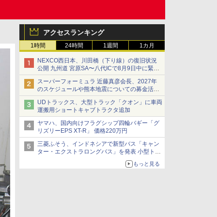
アクセスランキング
1時間
24時間
1週間
1カ月
NEXCO西日本、川田橋（下り線）の復旧状況
公開 九州道 宮原SA〜八代ICで8月9日中に緊急
車両を通行可能に
スーパーフォーミュラ 近藤真彦会長、2027年
のスケジュールや熊本地震についての募金活動
を紹介
UDトラックス、大型トラック「クオン」に車両
運搬用ショートキャブトラクタ追加
ヤマハ、国内向けフラグシップ四輪バギー「グ
リズリーEPS XT-R」 価格220万円
三菱ふそう、インドネシアで新型バス「キャン
ター・エクストラロングバス」を発表 小型トラ
ックベースの観光・旅客輸送向けバス
もっと見る