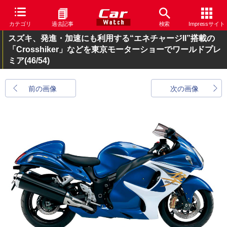
カテゴリ
過去記事
検索
Impressサイト
スズキ、発進・加速にも利用する“エネチャージII”搭載の
「Crosshiker」などを東京モーターショーでワールドプレ
ミア
(46/54)
前の画像
次の画像