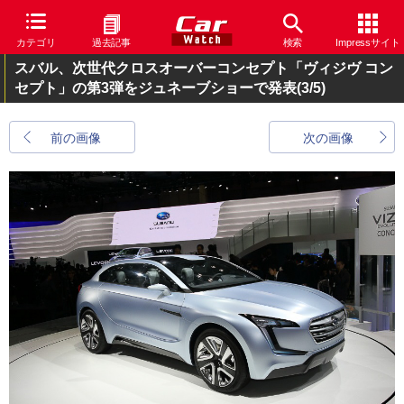
カテゴリ
過去記事
検索
Impressサイト
スバル、次世代クロスオーバーコンセプト「ヴィジヴ コン
セプト」の第3弾をジュネーブショーで発表
(3/5)
前の画像
次の画像