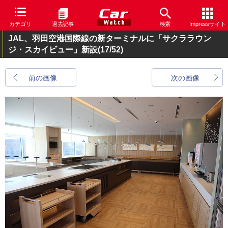
カテゴリ
過去記事
検索
Impressサイト
JAL、羽田空港国際線の新ターミナルに「サクララウン
ジ・スカイビュー」新設
(17/52)
前の画像
次の画像