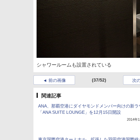
シャワールームも設置されている
(37/52)
前の画像
次
関連記事
ANA、那覇空港にダイヤモンドメンバー向けの新ラ
「ANA SUITE LOUNGE」を12月15日開設
2014年
東京国際空港ターミナル、拡張した羽田空港国際線