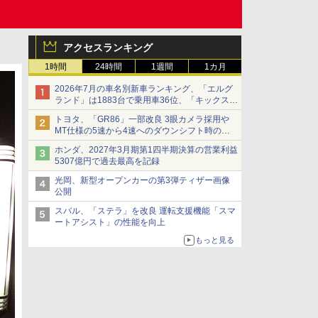
アクセスランキング
1時間
24時間
1週間
1カ月
2026年7月の車名別新車ランキング、「エルグ
ランド」は1883台で乗用車36位、「キックス」
は2591台で27位に
トヨタ、「GR86」一部改良 3眼カメラ採用や
MT仕様の5速から4速へのダウンシフト時の操
作性向上など
ホンダ、2027年3月期第1四半期決算の営業利益
5307億円で過去最高を記録
光岡、新型オープンカーの第3弾ティザー画像
公開
スバル、「ステラ」を改良 運転支援機能「スマ
ートアシスト」の性能を向上
もっと見る