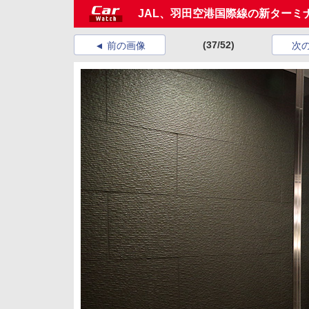
JAL、羽田空港国際線の新ター
(37/52)
前の画像
次