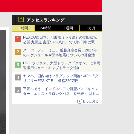
アクセスランキング
1時間
24時間
1週間
1カ月
NEXCO西日本、川田橋（下り線）の復旧状況
公開 九州道 宮原SA〜八代ICで8月9日中に緊急
車両を通行可能に
スーパーフォーミュラ 近藤真彦会長、2027年
のスケジュールや熊本地震についての募金活動
を紹介
UDトラックス、大型トラック「クオン」に車両
運搬用ショートキャブトラクタ追加
ヤマハ、国内向けフラグシップ四輪バギー「グ
リズリーEPS XT-R」 価格220万円
三菱ふそう、インドネシアで新型バス「キャン
ター・エクストラロングバス」を発表 小型トラ
ックベースの観光・旅客輸送向けバス
もっと見る