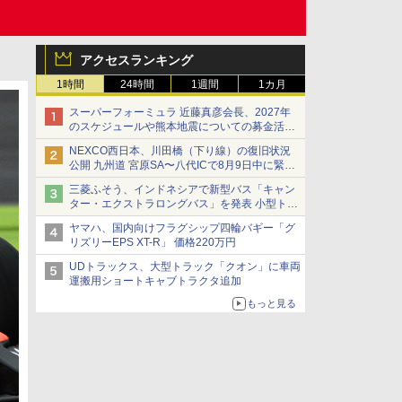
アクセスランキング
1時間
24時間
1週間
1カ月
スーパーフォーミュラ 近藤真彦会長、2027年
のスケジュールや熊本地震についての募金活動
を紹介
NEXCO西日本、川田橋（下り線）の復旧状況
公開 九州道 宮原SA〜八代ICで8月9日中に緊急
車両を通行可能に
三菱ふそう、インドネシアで新型バス「キャン
ター・エクストラロングバス」を発表 小型トラ
ックベースの観光・旅客輸送向けバス
ヤマハ、国内向けフラグシップ四輪バギー「グ
リズリーEPS XT-R」 価格220万円
UDトラックス、大型トラック「クオン」に車両
運搬用ショートキャブトラクタ追加
もっと見る