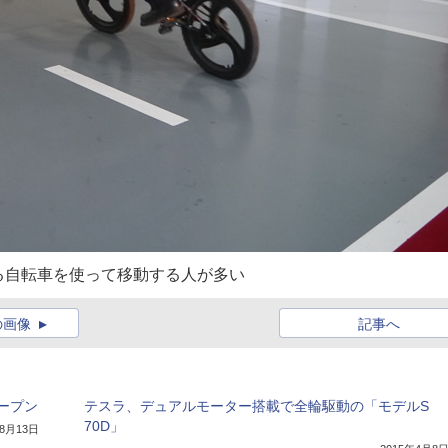
る自転車を使って移動する人が多い
の画像
記事へ
ープン
テスラ、デュアルモーター搭載で全輪駆動の「モデルS
70D」
年8月13日