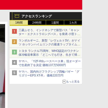
アクセスランキング
1時間
24時間
1週間
1カ月
三菱ふそう、インドネシアで新型バス「キャン
ター・エクストラロングバス」を発表 小型トラ
ックベースの観光・旅客輸送向けバス
ランボルギーニ、新型「レヴェルトSV」がドイ
ツ ホッケンハイムリンクの最速ラップタイムを
記録
トヨタ ランクル75周年、WHO認定のワクチン
保冷輸送車展示 「どこへでも行き、生きて帰っ
てこられる」ランドクルーザーで命をつなぐ
ヤマハ、「YZF-R6レースベース車」現オーダー
で生産終了を決定 価格137万5000円
ヤマハ、国内向けフラグシップ四輪バギー「グ
リズリーEPS XT-R」 価格220万円
もっと見る