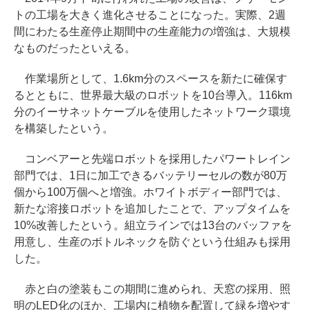
トの工場を大きく進化させることになった。実際、2週
間にわたる生産停止期間中の生産能力の増強は、大規模
なものだったといえる。
作業場所として、1.6km分のスペースを新たに確保す
るとともに、世界最大級のロボットを10台導入。116km
分のイーサネットケーブルを使用したネットワーク環境
を構築したという。
コンベアーと先端ロボットを採用したパワートレイン
部門では、1日に加工できるバッテリーセルの数が80万
個から100万個へと増強。ホワイトボディー部門では、
新たな溶接ロボットを追加したことで、アップタイムを
10%改善したという。組立ラインでは13台のバッファを
用意し、生産のボトルネックを防ぐという仕組みも採用
した。
赤と白の塗装もこの期間に進められ、天窓の採用、照
明のLED化のほか、工場内に植物を配置して緑を増やす