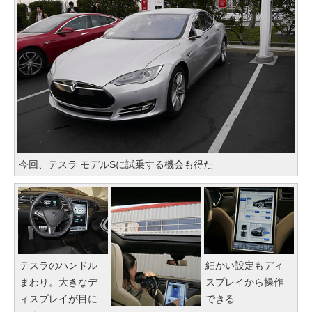
今回、テスラ モデルSに試乗する機会も得た
テスラのハンドル
細かい設定もディ
まわり。大きなデ
スプレイから操作
ィスプレイが目に
できる