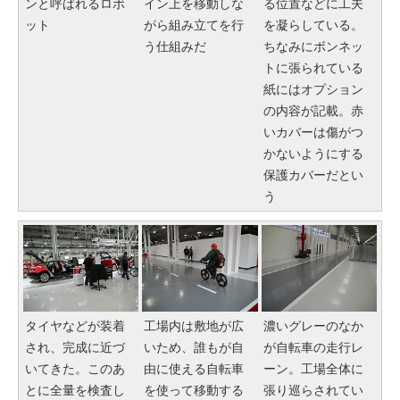
ンと呼ばれるロボ
イン上を移動しな
る位置などに工夫
ット
がら組み立てを行
を凝らしている。
う仕組みだ
ちなみにボンネッ
トに張られている
紙にはオプション
の内容が記載。赤
いカバーは傷がつ
かないようにする
保護カバーだとい
う
タイヤなどが装着
工場内は敷地が広
濃いグレーのなか
され、完成に近づ
いため、誰もが自
が自転車の走行レ
いてきた。このあ
由に使える自転車
ーン。工場全体に
とに全量を検査し
を使って移動する
張り巡らされてい