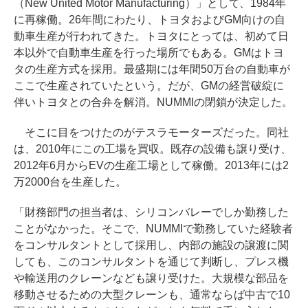
（New United Motor Manufacturing）」として、1984年
に再稼働。26年間にわたり、トヨタおよびGM向けの自
動車生産が行われてきた。トヨタにとっては、初めて日
本以外で自動車生産を行った場所でもある。GMはトヨ
タの生産方式を採用。最盛期には年間50万台の自動車が
ここで生産されていたという。だが、GMの経営破綻に
伴いトヨタとの合弁を解消。NUMMIの閉鎖が決定した。
そこに目をつけたのがテスラモーターズだった。同社
は、2010年にこの工場を買収。既存の設備も譲り受け、
2012年6月からEVの生産工場として稼働。2013年には2
万2000台を生産した。
「財務部門の担当者は、シリコンバレーでしか勤務した
ことがなかった。そこで、NUMMIで勤務していた経験者
をコンサルタントとして採用し、内部の施設の譲渡に関
しても、このコンサルタントを通じて判断し、プレス機
や輸送用のクレーンなども譲り受けた。大規模な部品を
移動させるための大型クレーンも、通常ならば中古で10