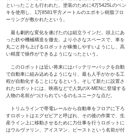
といったことも行われた。塗装のために4万5425Lのペン
キを使用し、1万8581平方メートルのエポキシ樹脂フロ
ーリングが敷かれたという。
最も劇的な変化を遂げたのは組立ラインだ。頭上にあ
った鉄や機械構造を撤去。より小さなスペースで、車を
丸ごと持ち上げるロボットが稼働しやすいようにし、高
い精度で操作ができるようになったという。
このロボットは近い将来にはバッテリーパックを自動
で自動車に組み込めるようになり、最も人手がかかる工
程が自動化することになるという。そして新たに設置さ
れたロボットには、映画などで人気のX-MENに登場する
人物の名前がつけられているのもユニークな点だ。
トリムラインで帯電レールから自動車をフロアに下ろ
すロボットはエグゼビアと呼ばれ、その後の作業で、生
産ライン上に移動させるために力仕事を行うロボットに
はウルヴァリン、アイスマン、ビーストという名前が付