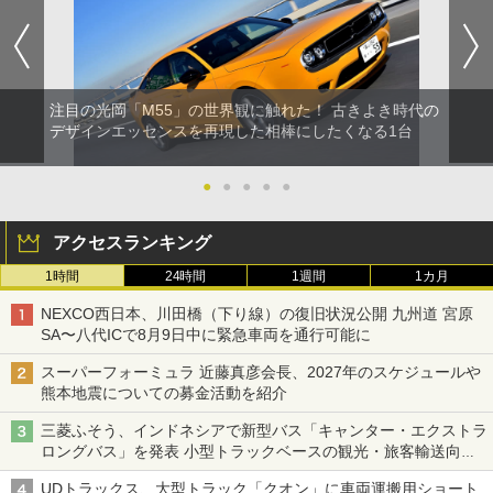
注目の光岡「M55」の世界観に触れた！ 古きよき時代の
デザインエッセンスを再現した相棒にしたくなる1台
●
●
●
●
●
アクセスランキング
1時間
24時間
1週間
1カ月
NEXCO西日本、川田橋（下り線）の復旧状況公開 九州道 宮原
SA〜八代ICで8月9日中に緊急車両を通行可能に
スーパーフォーミュラ 近藤真彦会長、2027年のスケジュールや
熊本地震についての募金活動を紹介
三菱ふそう、インドネシアで新型バス「キャンター・エクストラ
ロングバス」を発表 小型トラックベースの観光・旅客輸送向け
バス
UDトラックス、大型トラック「クオン」に車両運搬用ショート