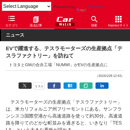
Powered by
Translate
Car Watch
技術
その他
カテゴリ
過去記事
検索
Impressサイト
ニュース
EVで躍進する、テスラモーターズの生産拠点「テ
スラファクトリー」を訪ねて
トヨタとGMの合弁工場「NUMMI」がEVの生産拠点に
（2015/1/28 12:43）
リスト
テスラモーターズの生産拠点「テスラファクトリー」
は、米カリフォルニア州フリーモントにある。サンフラ
ンシスコ国際空港から高速道路を使って約30分。高速道
路を降りてのどかな町並みを過ぎると、いきなり「TES
LA」という大きな看板が現れる。