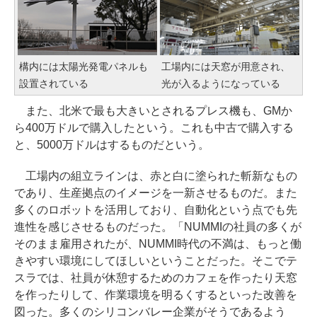
構内には太陽光発電パネルも
工場内には天窓が用意され、
設置されている
光が入るようになっている
また、北米で最も大きいとされるプレス機も、GMか
ら400万ドルで購入したという。これも中古で購入する
と、5000万ドルはするものだという。
工場内の組立ラインは、赤と白に塗られた斬新なもの
であり、生産拠点のイメージを一新させるものだ。また
多くのロボットを活用しており、自動化という点でも先
進性を感じさせるものだった。「NUMMIの社員の多くが
そのまま雇用されたが、NUMMI時代の不満は、もっと働
きやすい環境にしてほしいということだった。そこでテ
スラでは、社員が休憩するためのカフェを作ったり天窓
を作ったりして、作業環境を明るくするといった改善を
図った。多くのシリコンバレー企業がそうであるよう