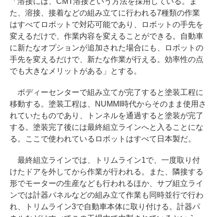
「溶接には、CMT溶接という方法を採用している。ま
た、溶接、接着などの組み立てに行われる7種類の作業
はすべてロボットで対応可能であり、ロボットの手先を
変えるだけで、作業内容を変えることができる。自動車
に新たなオプションが追加された場合にも、ロボットの
手先を変えるだけで、新たな作業が行える。効率性の点
でも大きなメリットがある」とする。
ボディーセンターで組み立てが完了すると塗装工程に
移動する。塗装工程は、NUMMI時代からそのまま使用さ
れていたものであり、トンネルを通過すると塗装が完了
する。塗装完了後には最終組立ラインへと入ることにな
る。ここで使われているロボットはすべて日本製だ。
最終組立ラインでは、トリムライン1で、一度取り付
けたドアを外してから作業が行われる。また、隣接する
形でモーターの生産なども行われるほか、サブ組立ライ
ンでは計器パネルなどの組み立て作業も同時並行で行わ
れ、トリムライン3で自動車本体に取り付ける。計器パ