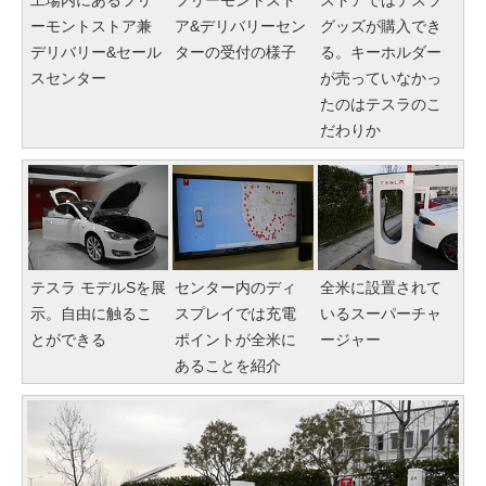
工場内にあるフリ
フリーモントスト
ストアではテスラ
ーモントストア兼
ア&デリバリーセン
グッズが購入でき
デリバリー&セール
ターの受付の様子
る。キーホルダー
スセンター
が売っていなかっ
たのはテスラのこ
だわりか
テスラ モデルSを展
センター内のディ
全米に設置されて
示。自由に触るこ
スプレイでは充電
いるスーパーチャ
とができる
ポイントが全米に
ージャー
あることを紹介