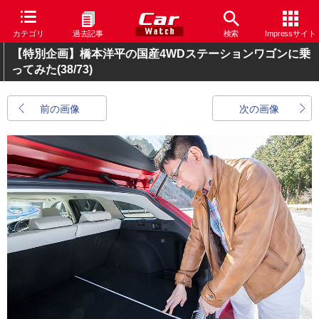
カテゴリ
過去記事
検索
Impressサイト
【特別企画】橋本洋平の国産4WDステーションワゴンに乗
ってみた
(38/73)
前の画像
次の画像