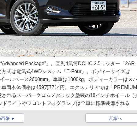
anced Package”」。直列4気筒DOHC 2.5リッター「2AR-
方式は電気式4WDシステム「E-Four」。ボディーサイズは
）、ホイールベース2660mm。車重は1800kg。ボディーカラーはス
両本体価格は459万7714円。エクステリアでは「PREMIU
”」のみに用意されるスーパークロムメタリック塗装の18インチホイール（
Dのヘッドライトやフロントフォグランプは全車に標準装備される
の画像
記事へ