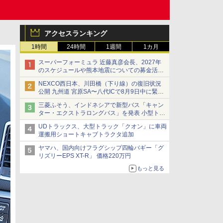
アクセスランキング
1時間
24時間
1週間
1カ月
スーパーフォーミュラ 近藤真彦会長、2027年
のスケジュールや熊本地震についての募金活動
を紹介
NEXCO西日本、川田橋（下り線）の復旧状況
公開 九州道 宮原SA〜八代ICで8月9日中に緊急
車両を通行可能に
三菱ふそう、インドネシアで新型バス「キャン
ター・エクストラロングバス」を発表 小型トラ
ックベースの観光・旅客輸送向けバス
UDトラックス、大型トラック「クオン」に車両
運搬用ショートキャブトラクタ追加
ヤマハ、国内向けフラグシップ四輪バギー「グ
リズリーEPS XT-R」 価格220万円
もっと見る