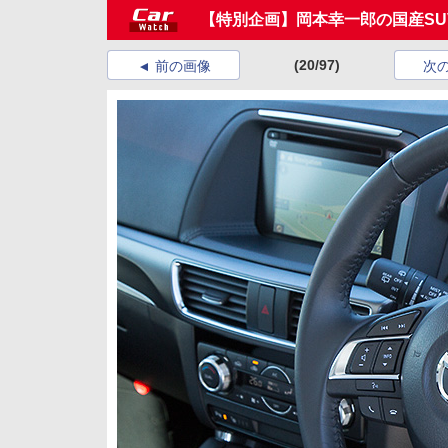
【特別企画】岡本幸一郎の国産SU
(20/97)
前の画像
次