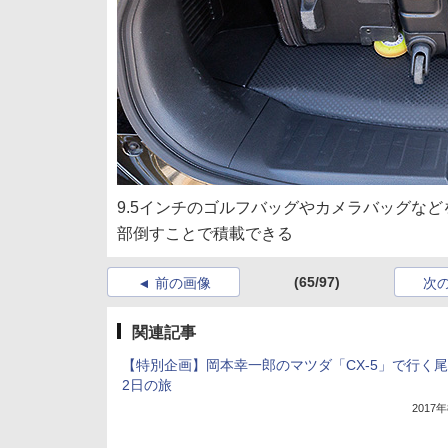
9.5インチのゴルフバッグやカメラバッグな
部倒すことで積載できる
(65/97)
前の画像
次
関連記事
【特別企画】岡本幸一郎のマツダ「CX-5」で行く尾
2日の旅
2017