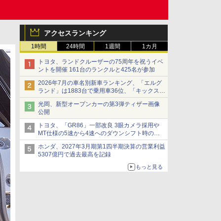
アクセスランキング
1時間
24時間
1週間
1カ月
トヨタ、ランドクルーザーの75周年を祝うイベ
ントを開催 161台のランクルと425名が参加
2026年7月の車名別新車ランキング、「エルグ
ランド」は1883台で乗用車36位、「キックス」
は2591台で27位に
光岡、新型オープンカーの第3弾ティザー画像
公開
トヨタ、「GR86」一部改良 3眼カメラ採用や
MT仕様の5速から4速へのダウンシフト時の操
作性向上など
ホンダ、2027年3月期第1四半期決算の営業利益
5307億円で過去最高を記録
もっと見る