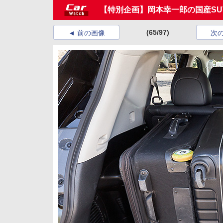
【特別企画】岡本幸一郎の国産SU
(65/97)
前の画像
次