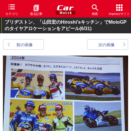
カテゴリ
過去記事
検索
Impressサイト
ブリヂストン、「山田宏のHiroshi'sキッチン」でMotoGP
のタイヤアロケーションをアピール
(6/31)
前の画像
次の画像