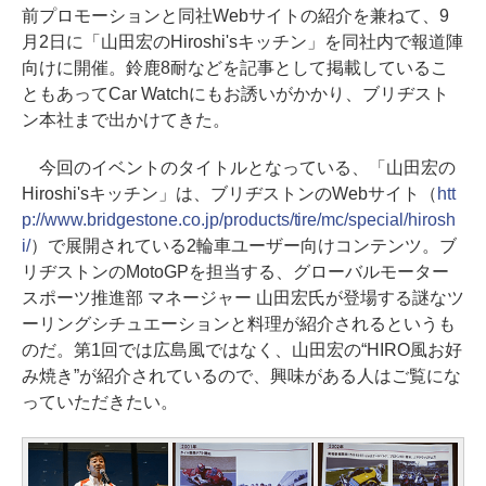
前プロモーションと同社Webサイトの紹介を兼ねて、9
月2日に「山田宏のHiroshi'sキッチン」を同社内で報道陣
向けに開催。鈴鹿8耐などを記事として掲載しているこ
ともあってCar Watchにもお誘いがかかり、ブリヂスト
ン本社まで出かけてきた。
今回のイベントのタイトルとなっている、「山田宏の
Hiroshi'sキッチン」は、ブリヂストンのWebサイト（
htt
p://www.bridgestone.co.jp/products/tire/mc/special/hirosh
i/
）で展開されている2輪車ユーザー向けコンテンツ。ブ
リヂストンのMotoGPを担当する、グローバルモーター
スポーツ推進部 マネージャー 山田宏氏が登場する謎なツ
ーリングシチュエーションと料理が紹介されるというも
のだ。第1回では広島風ではなく、山田宏の“HIRO風お好
み焼き”が紹介されているので、興味がある人はご覧にな
っていただきたい。