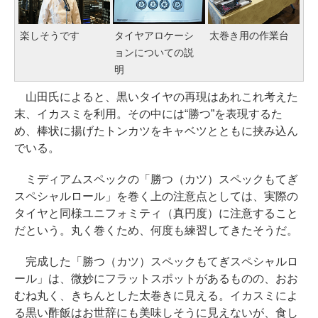
楽しそうです
タイヤアロケーシ
太巻き用の作業台
ョンについての説
明
山田氏によると、黒いタイヤの再現はあれこれ考えた
末、イカスミを利用。その中には“勝つ”を表現するた
め、棒状に揚げたトンカツをキャベツとともに挟み込ん
でいる。
ミディアムスペックの「勝つ（カツ）スペックもてぎ
スペシャルロール」を巻く上の注意点としては、実際の
タイヤと同様ユニフォミティ（真円度）に注意すること
だという。丸く巻くため、何度も練習してきたそうだ。
完成した「勝つ（カツ）スペックもてぎスペシャルロ
ール」は、微妙にフラットスポットがあるものの、おお
むね丸く、きちんとした太巻きに見える。イカスミによ
る黒い酢飯はお世辞にも美味しそうに見えないが、食し