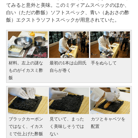
てみると意外と美味。このミディアムスペックのほか、
白い（ただの酢飯）ソフトスペック、青い（あおさの酢
飯）エクストラソフトスペックが用意されていた。
材料。左上の謎な
最初の1本は山田氏
手をぬらして
ものがイカスミ酢
自らが巻く
飯
ブラックカーボン
見ていて、まった
カツとキャベツを
ではなく、イカス
く美味しそうでは
配置
ミで仕上げた酢飯
ない