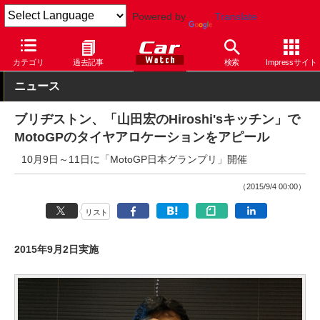
Powered by
Translate
Car Watch
タイヤ
ブリヂストン
スポーツ
カテゴリ
過去記事
検索
Impressサイト
ニュース
ブリヂストン、「山田宏のHiroshi'sキッチン」で
MotoGPのタイヤアロケーションをアピール
10月9日～11日に「MotoGP日本グランプリ」開催
（2015/9/4 00:00）
リスト
2015年9月2日実施