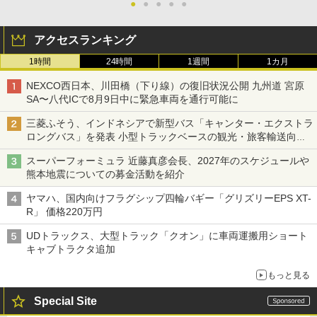
●
●
●
●
●
アクセスランキング
1時間
24時間
1週間
1カ月
NEXCO西日本、川田橋（下り線）の復旧状況公開 九州道 宮原
SA〜八代ICで8月9日中に緊急車両を通行可能に
三菱ふそう、インドネシアで新型バス「キャンター・エクストラ
ロングバス」を発表 小型トラックベースの観光・旅客輸送向け
バス
スーパーフォーミュラ 近藤真彦会長、2027年のスケジュールや
熊本地震についての募金活動を紹介
ヤマハ、国内向けフラグシップ四輪バギー「グリズリーEPS XT-
R」 価格220万円
UDトラックス、大型トラック「クオン」に車両運搬用ショート
キャブトラクタ追加
もっと見る
Special Site