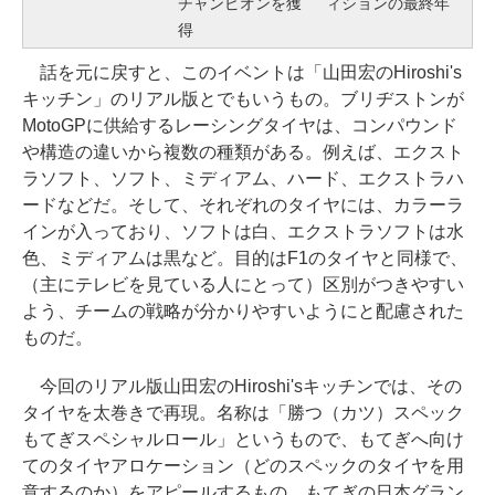
チャンピオンを獲
ィションの最終年
得
話を元に戻すと、このイベントは「山田宏のHiroshi's
キッチン」のリアル版とでもいうもの。ブリヂストンが
MotoGPに供給するレーシングタイヤは、コンパウンド
や構造の違いから複数の種類がある。例えば、エクスト
ラソフト、ソフト、ミディアム、ハード、エクストラハ
ードなどだ。そして、それぞれのタイヤには、カラーラ
インが入っており、ソフトは白、エクストラソフトは水
色、ミディアムは黒など。目的はF1のタイヤと同様で、
（主にテレビを見ている人にとって）区別がつきやすい
よう、チームの戦略が分かりやすいようにと配慮された
ものだ。
今回のリアル版山田宏のHiroshi'sキッチンでは、その
タイヤを太巻きで再現。名称は「勝つ（カツ）スペック
もてぎスペシャルロール」というもので、もてぎへ向け
てのタイヤアロケーション（どのスペックのタイヤを用
意するのか）をアピールするもの。もてぎの日本グラン