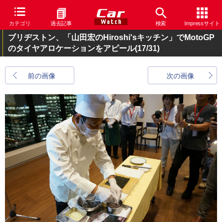
カテゴリ
過去記事
検索
Impressサイト
ブリヂストン、「山田宏のHiroshi'sキッチン」でMotoGP
のタイヤアロケーションをアピール
(17/31)
前の画像
次の画像