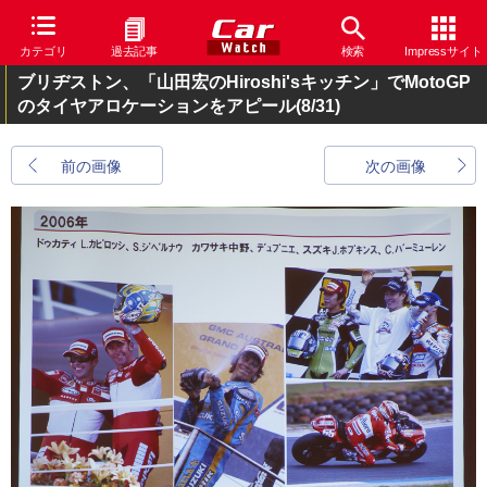
カテゴリ
過去記事
検索
Impressサイト
ブリヂストン、「山田宏のHiroshi'sキッチン」でMotoGP
のタイヤアロケーションをアピール
(8/31)
前の画像
次の画像