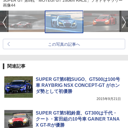
SUPER GT 第8戦「MOTEGI GT 250km RACE」フォトギャラリー
画像44
この写真の記事へ
関連記事
SUPER GT第6戦SUGO、GT500は100号
車 RAYBRIG NSX CONCEPT-GT がホン
ダ勢として初優勝
2015年9月21日
SUPER GT第5戦鈴鹿、GT300は千代・
クート・富田組の10号車 GAINER TANA
X GT-Rが優勝