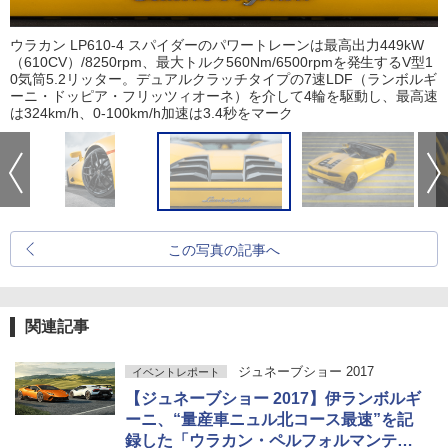
ウラカン LP610-4 スパイダーのパワートレーンは最高出力449kW
（610CV）/8250rpm、最大トルク560Nm/6500rpmを発生するV型1
0気筒5.2リッター。デュアルクラッチタイプの7速LDF（ランボルギ
ーニ・ドッピア・フリッツィオーネ）を介して4輪を駆動し、最高速
は324km/h、0-100km/h加速は3.4秒をマーク
この写真の記事へ
関連記事
ジュネーブショー 2017
イベントレポート
【ジュネーブショー 2017】伊ランボルギ
ーニ、“量産車ニュル北コース最速”を記
録した「ウラカン・ペルフォルマンテ」