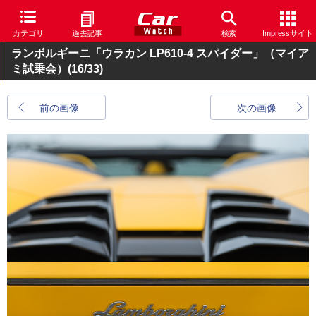
カテゴリ
過去記事
検索
Impressサイト
ランボルギーニ「ウラカン LP610-4 スパイダー」（マイア
ミ試乗会）
(16/33)
前の画像
次の画像