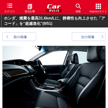
カテゴリ
過去記事
検索
Impressサイト
ホンダ、燃費を最高31.6km/Lに、静粛性も向上させた「ア
コード」を“超越進化”
(9/51)
前の画像
次の画像