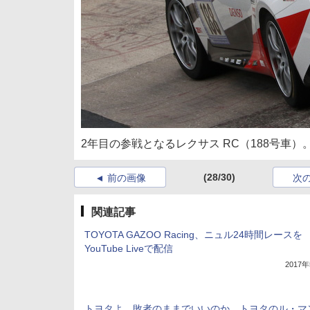
2年目の参戦となるレクサス RC（188号車
(28/30)
前の画像
次
関連記事
TOYOTA GAZOO Racing、ニュル24時間レースを
YouTube Liveで配信
2017
トヨタよ、敗者のままでいいのか。トヨタのル・マン