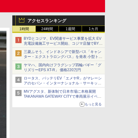
アクセスランキング
1時間
24時間
1週間
1カ月
BYDとコジマ、EV関連サービス事業を拡大 EV
充電設備施工サービス開始、コジマ店舗でBYD
車の展示・試乗イベントを強化
三菱ふそう、インドネシアで新型バス「キャン
ター・エクストラロングバス」を発表 小型トラ
ックベースの観光・旅客輸送向けバス
ヤマハ、国内向けフラグシップ四輪バギー「グ
リズリーEPS XT-R」 価格220万円
ロータス、バッテリEV「エメヤR」がマレーシ
アのセパン・インターナショナル・サーキット
のBEV最速タイムを樹立
MVアグスタ、新体制で日本市場に本格展開
TAKANAWA GATEWAY CITYで車両展示イベン
ト開催
もっと見る