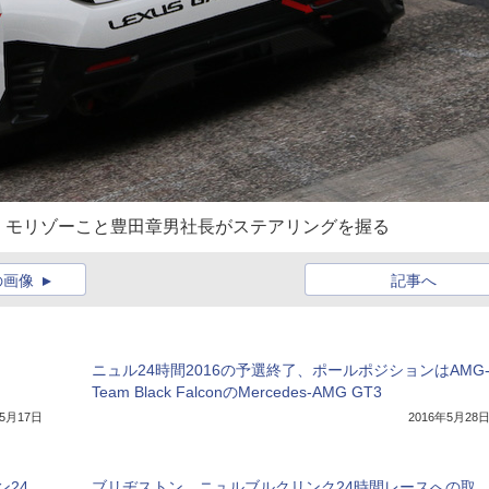
）。モリゾーこと豊田章男社長がステアリングを握る
の画像
記事へ
ニュル24時間2016の予選終了、ポールポジションはAMG
Team Black FalconのMercedes-AMG GT3
年5月17日
2016年5月28
24
ブリヂストン、ニュルブルクリンク24時間レースへの取