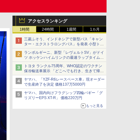
アクセスランキング
1時間
24時間
1週間
1カ月
三菱ふそう、インドネシアで新型バス「キャン
ター・エクストラロングバス」を発表 小型トラ
ックベースの観光・旅客輸送向けバス
ランボルギーニ、新型「レヴェルトSV」がドイ
ツ ホッケンハイムリンクの最速ラップタイムを
記録
トヨタ ランクル75周年、WHO認定のワクチン
保冷輸送車展示 「どこへでも行き、生きて帰っ
てこられる」ランドクルーザーで命をつなぐ
ヤマハ、「YZF-R6レースベース車」現オーダー
で生産終了を決定 価格137万5000円
ヤマハ、国内向けフラグシップ四輪バギー「グ
リズリーEPS XT-R」 価格220万円
もっと見る