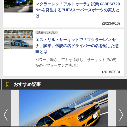
マクラーレン「アルトゥーラ」試乗 680PS/720
Nmを発生するPHEVスーパースポーツの実力と
は
(2023/6/16)
試乗インプレ
エストリル・サーキットで「マクラーレン セ
ナ」試乗。伝説の名ドライバーの名を冠した意
味とは
パワー、軽さ、空力を追求し、サーキットでの究
極のパフォーマンス実現！
(2018/7/13)
おすすめ記事