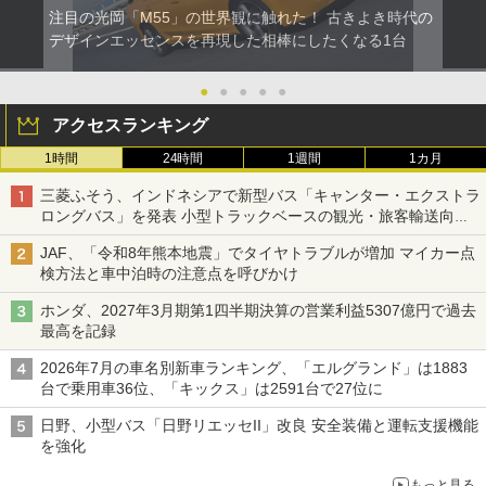
注目の光岡「M55」の世界観に触れた！ 古きよき時代の
デザインエッセンスを再現した相棒にしたくなる1台
●
●
●
●
●
アクセスランキング
1時間
24時間
1週間
1カ月
三菱ふそう、インドネシアで新型バス「キャンター・エクストラ
ロングバス」を発表 小型トラックベースの観光・旅客輸送向け
バス
JAF、「令和8年熊本地震」でタイヤトラブルが増加 マイカー点
検方法と車中泊時の注意点を呼びかけ
ホンダ、2027年3月期第1四半期決算の営業利益5307億円で過去
最高を記録
2026年7月の車名別新車ランキング、「エルグランド」は1883
台で乗用車36位、「キックス」は2591台で27位に
日野、小型バス「日野リエッセII」改良 安全装備と運転支援機能
を強化
もっと見る