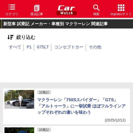
カテゴリ
過去記事
検索
Impressサイト
新型車 試乗記 メーカー・車種別 マクラーレン 関連記事
絞り込む
すべて
P1
675LT
コンセプトカー
その他
試乗記
マクラーレン「750Sスパイダー」「GTS」
「アルトゥーラ」に一挙試乗 ほぼフルラインア
ップそれぞれの違いを味わう
(2025/12/12)
試乗記