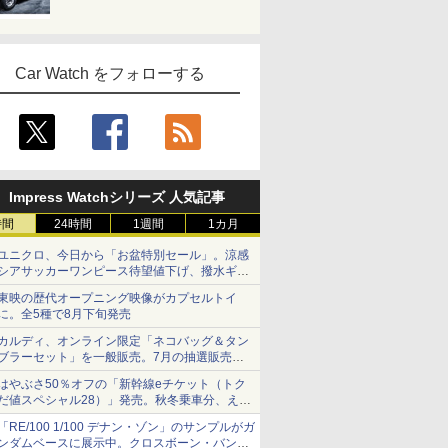
Car Watch をフォローする
Impress Watchシリーズ 人気記事
時間
24時間
1週間
1カ月
ユニクロ、今日から「お盆特別セール」。涼感
シアサッカーワンピース待望値下げ、撥水ギア
ショーツは1990円に
東映の歴代オープニング映像がカプセルトイ
に。全5種で8月下旬発売
カルディ、オンライン限定「ネコバッグ＆タン
ブラーセット」を一般販売。7月の抽選販売の
当選無効分
はやぶさ50％オフの「新幹線eチケット（トク
だ値スペシャル28）」発売。秋冬乗車分、えき
ねっと限定
「RE/100 1/100 デナン・ゾン」のサンプルがガ
ンダムベースに展示中。クロスボーン・バンガ