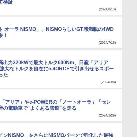
て検証
(2024/8/13)
 オーラ NISMO」、NISMOらしいGT感満載の4WD
乗！
(2024/7/18)
出力320kWで最大トルク600Nm、日産「アリア
は強大なトルクを自在にe-4ORCEで引き出せるスポー
った
(2024/3/8)
V「アリア」やe-POWERの「ノートオーラ」「セレ
産の電動車で“よくある雪道”を走る
(2024/1/29)
ンNISMO」をさらにNISMOパーツで強化した最強