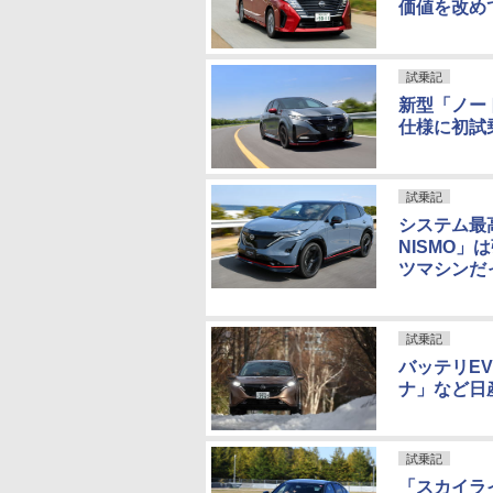
価値を改め
試乗記
新型「ノート
仕様に初試
試乗記
システム最高
NISMO」
ツマシンだ
試乗記
バッテリE
ナ」など日
試乗記
「スカイライ