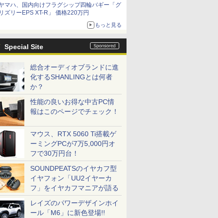
ヤマハ、国内向けフラグシップ四輪バギー「グ
リズリーEPS XT-R」 価格220万円
もっと見る
Special Site
総合オーディオブランドに進
化するSHANLINGとは何者
か？
性能の良いお得な中古PC情
報はこのページでチェック！
マウス、RTX 5060 Ti搭載ゲ
ーミングPCが7万5,000円オ
フで30万円台！
SOUNDPEATSのイヤカフ型
イヤフォン「UU2イヤーカ
フ」をイヤカフマニアが語る
レイズのパワーデザインホイ
ール「M6」に新色登場!!