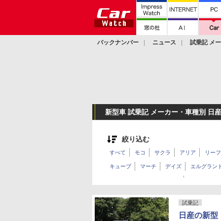
バックナンバー
ニュース
試乗記 メ
カスタム
新型車 試乗記 メーカー・車種別 日産
絞り込む
すべて
モコ
サクラ
アリア
リーフ
キューブ
マーチ
デイズ
エルグラン
スカイラインクロスオーバー
スカイライ
ラティオ
AD
NT450
アトラスF24
試乗記
日産の新型「