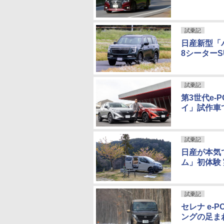
試乗記
日産新型「
8シーター
試乗記
第3世代e-
イ」試作車
試乗記
日産が本気
ム」初体験
試乗記
セレナ e-
ングの足ま