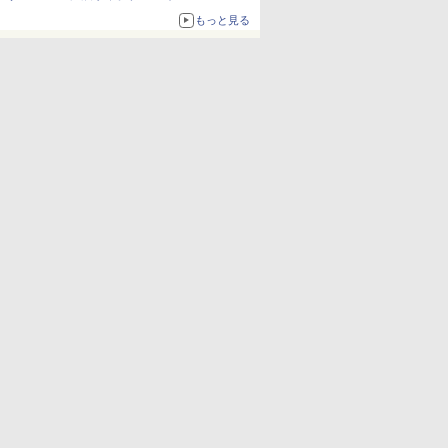
ードの制式量産機が間もなく発送【ガンダムベ
もっと見る
ース撮り下ろし】