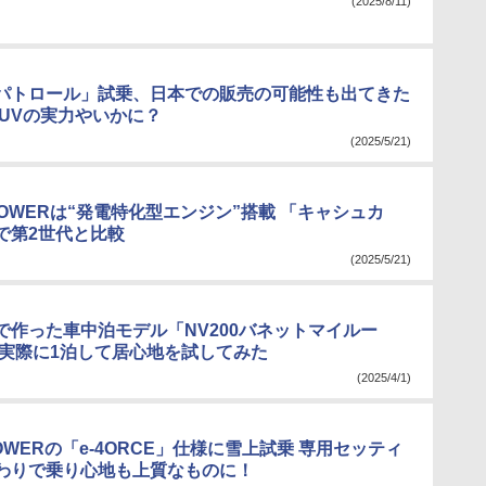
(2025/8/11)
パトロール」試乗、日本での販売の可能性も出てきた
SUVの実力やいかに？
(2025/5/21)
POWERは“発電特化型エンジン”搭載 「キャシュカ
で第2世代と比較
(2025/5/21)
で作った車中泊モデル「NV200バネットマイルー
 実際に1泊して居心地を試してみた
(2025/4/1)
POWERの「e-4ORCE」仕様に雪上試乗 専用セッティ
わりで乗り心地も上質なものに！