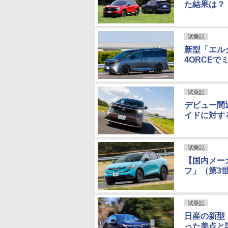
た結果は？
試乗記
新型「エルグ
4ORCE
試乗記
デビュー間
イドに対す
試乗記
【国内メー
フ」（第3
試乗記
日産の新型
った美点と