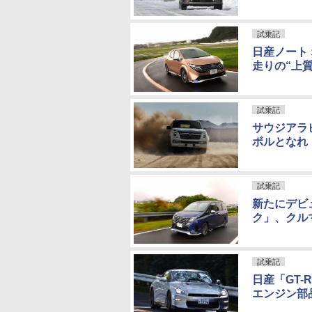
試乗記
日産ノート
走りの“上質
試乗記
サウジアラ
ボルとなれ
試乗記
新たにデビ
ク」、クル
試乗記
日産「GT-R
エンジン部