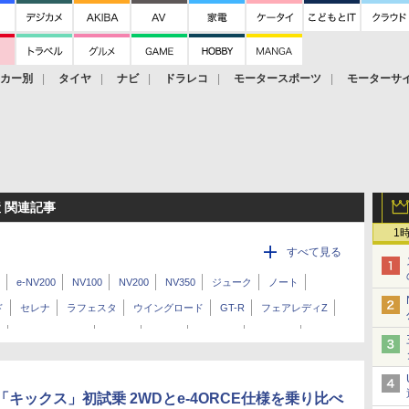
ーカー別
タイヤ
ナビ
ドラレコ
モータースポーツ
モーターサ
 関連記事
1
すべて見る
e-NV200
NV100
NV200
NV350
ジューク
ノート
ド
セレナ
ラフェスタ
ウイングロード
GT-R
フェアレディZ
ン
エクストレイル
フーガ
シーマ
ティアナ
シルフィ
シビリアン
ルークス
キックス
コンセプトカー
その他
キックス」初試乗 2WDとe-4ORCE仕様を乗り比べ