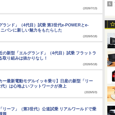
(2026/7/13)
ランド」（4代目）試乗 第3世代e-POWERとe-
でミニバンに新しい魅力をもたらした
(2026/5/18)
近の新型「エルグランド」（4代目）試乗 フラットラ
る取り組みは抜かりなし！
(2026/5/18)
カー最新電動モデルイッキ乗り】日産の新型「リー
世代）は心地よいフットワークが身上
(2026/5/3)
「リーフ」（第3世代）公道試乗 リアルワールドで乗
課題