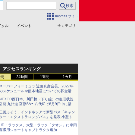
Impress サイト
全カテゴリ
イクル
イベント
アクセスランキング
時間
24時間
1週間
1カ月
スーパーフォーミュラ 近藤真彦会長、2027年
のスケジュールや熊本地震についての募金活動
を紹介
NEXCO西日本、川田橋（下り線）の復旧状況
公開 九州道 宮原SA〜八代ICで8月9日中に緊急
車両を通行可能に
三菱ふそう、インドネシアで新型バス「キャン
ター・エクストラロングバス」を発表 小型トラ
ックベースの観光・旅客輸送向けバス
UDトラックス、大型トラック「クオン」に車両
運搬用ショートキャブトラクタ追加