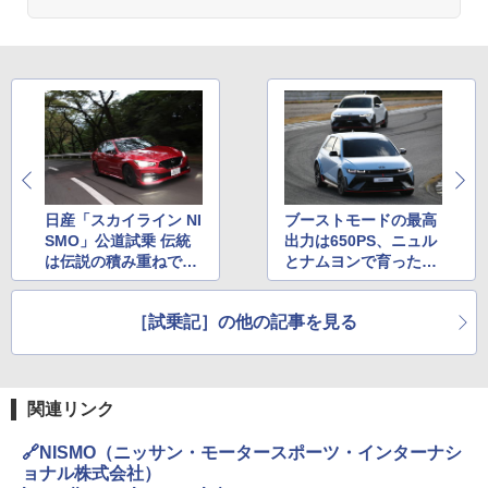
日産「スカイライン NI
ブーストモードの最高
SMO」公道試乗 伝統
出力は650PS、ニュル
は伝説の積み重ねで生
とナムヨンで育ったヒ
まれる
ョンデのバッテリEV
「アイオニック5 N」
［試乗記］の他の記事を見る
関連リンク
🔗NISMO（ニッサン・モータースポーツ・インターナシ
ョナル株式会社）