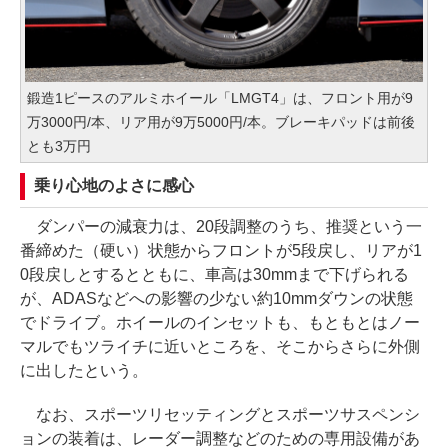
鍛造1ピースのアルミホイール「LMGT4」は、フロント用が9
万3000円/本、リア用が9万5000円/本。ブレーキパッドは前後
とも3万円
乗り心地のよさに感心
ダンパーの減衰力は、20段調整のうち、推奨という一
番締めた（硬い）状態からフロントが5段戻し、リアが1
0段戻しとするとともに、車高は30mmまで下げられる
が、ADASなどへの影響の少ない約10mmダウンの状態
でドライブ。ホイールのインセットも、もともとはノー
マルでもツライチに近いところを、そこからさらに外側
に出したという。
なお、スポーツリセッティングとスポーツサスペンシ
ョンの装着は、レーダー調整などのための専用設備があ