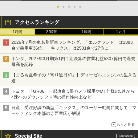
●
●
●
●
●
アクセスランキング
1時間
24時間
1週間
1カ月
2026年7月の車名別新車ランキング、「エルグランド」は1883
台で乗用車36位、「キックス」は2591台で27位に
ホンダ、2027年3月期第1四半期決算の営業利益5307億円で過去
最高を記録
【まるも亜希子の「寄り道日和」】ディーゼルエンジンの生きる
道
トヨタ、「GR86」一部改良 3眼カメラ採用やMT仕様の5速から
4速へのダウンシフト時の操作性向上など
日産、受注好調の新型「キックス」のユーザー動向に関して、マ
ーケティング本部の寺西章氏が解説
もっと見る
Special Site