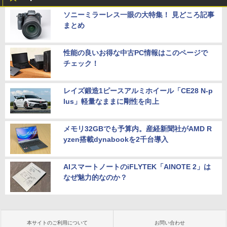
ソニーミラーレス一眼の大特集！ 見どころ記事
まとめ
性能の良いお得な中古PC情報はこのページで
チェック！
レイズ鍛造1ピースアルミホイール「CE28 N-p
lus」軽量なままに剛性を向上
メモリ32GBでも予算内。産経新聞社がAMD R
yzen搭載dynabookを2千台導入
AIスマートノートのiFLYTEK「AINOTE 2」は
なぜ魅力的なのか？
本サイトのご利用について
お問い合わせ