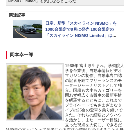
NISMO Limited」も気になるところだ
関連記事
日産、新型「スカイライン NISMO」を
1000台限定で9月に発売 100台限定の
「スカイライン NISMO Limited」は2
024年夏デビュー
岡本幸一郎
1968年 富山県生まれ。学習院大
学を卒業後、自動車情報ビデオ
マガジンの制作、自動車専門誌
の記者を経てフリーランスのモ
ータージャーナリストとして独
立。国籍も大小もカテゴリーを
問わず幅広く市販車の最新事情
を網羅するとともに、これまで
プライベートでもさまざまなタ
イプの25台の愛車を乗り継いで
きた。それらの経験とノウハウ
を活かし、またユーザー目線に
立った視点を大切に、できるだ
け読者の方々にとって参考になる有益な情報を提供することを身