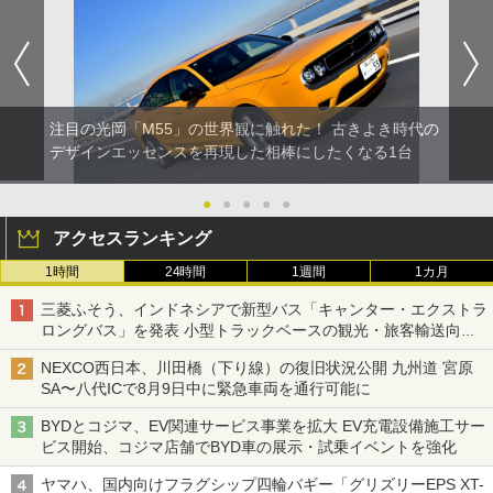
注目の光岡「M55」の世界観に触れた！ 古きよき時代の
デザインエッセンスを再現した相棒にしたくなる1台
●
●
●
●
●
アクセスランキング
1時間
24時間
1週間
1カ月
三菱ふそう、インドネシアで新型バス「キャンター・エクストラ
ロングバス」を発表 小型トラックベースの観光・旅客輸送向け
バス
NEXCO西日本、川田橋（下り線）の復旧状況公開 九州道 宮原
SA〜八代ICで8月9日中に緊急車両を通行可能に
BYDとコジマ、EV関連サービス事業を拡大 EV充電設備施工サー
ビス開始、コジマ店舗でBYD車の展示・試乗イベントを強化
ヤマハ、国内向けフラグシップ四輪バギー「グリズリーEPS XT-