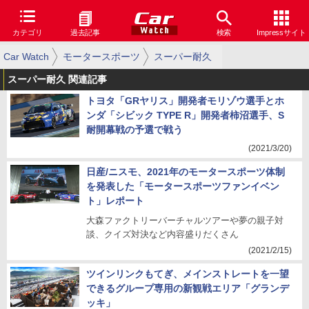
カテゴリ
過去記事
検索
Impressサイト
Car Watch
モータースポーツ
スーパー耐久
スーパー耐久 関連記事
トヨタ「GRヤリス」開発者モリゾウ選手とホ
ンダ「シビック TYPE R」開発者柿沼選手、S
耐開幕戦の予選で戦う
(2021/3/20)
日産/ニスモ、2021年のモータースポーツ体制
を発表した「モータースポーツファンイベン
ト」レポート
大森ファクトリーバーチャルツアーや夢の親子対
談、クイズ対決など内容盛りだくさん
(2021/2/15)
ツインリンクもてぎ、メインストレートを一望
できるグループ専用の新観戦エリア「グランデ
ッキ」