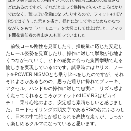
速さを突き詰めたJoy耐マシンの方が確かに加速Gの過激さな
どはあるのですが、それだと走って気持ちがいいところばかり
ではなく、荒っぽい挙動になったりするので、フィットe:HEV
RSではそうした荒さを省き、操作に対して常になめらかなつ
ながりをもつ「ハーモニー」を大切にして仕上げたと、フィッ
ト開発責任者の奥山さんも言っていました
前後ロール剛性を見直したり、操舵量に応じた安定し
たロール姿勢を見直したり、操作に対して挙動が心地よ
くつながっていく、ヒトの感覚に合った旋回挙動で走る
愉しさを実現しているのです。試乗時にはヤリス、ノー
トe-POWER NISMOとも乗り比べをしたのですが、それ
ぞれよさがあるものの、思った通りに操れてブレーキ、
アクセル、ハンドルの操作に対して忠実に、リズム感よ
く走ってくれるところがフィットe:HEV RSはピカイ
チ！ 乗り心地のよさ、安定感も素晴らしいと感じまし
た。ロードセイリングの頭文字であるRSの名にふさわし
く、日常の中で誰もが感じられる爽快な走りが、しっか
り楽しめるクルマになっていると思います。