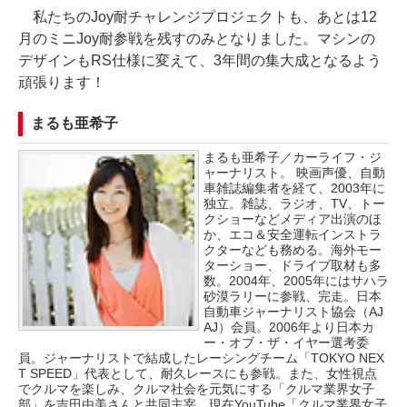
私たちのJoy耐チャレンジプロジェクトも、あとは12
月のミニJoy耐参戦を残すのみとなりました。マシンの
デザインもRS仕様に変えて、3年間の集大成となるよう
頑張ります！
まるも亜希子
まるも亜希子／カーライフ・ジ
ャーナリスト。 映画声優、自動
車雑誌編集者を経て、2003年に
独立。雑誌、ラジオ、TV、トー
クショーなどメディア出演のほ
か、エコ＆安全運転インストラ
クターなども務める。海外モー
ターショー、ドライブ取材も多
数。2004年、2005年にはサハラ
砂漠ラリーに参戦、完走。日本
自動車ジャーナリスト協会（AJ
AJ）会員。2006年より日本カ
ー・オブ・ザ・イヤー選考委
員。ジャーナリストで結成したレーシングチーム「TOKYO NEX
T SPEED」代表として、耐久レースにも参戦。また、女性視点
でクルマを楽しみ、クルマ社会を元気にする「クルマ業界女子
部」を吉田由美さんと共同主宰。現在YouTube「クルマ業界女子