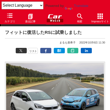
Powered by
Translate
まるも亜希子の「寄り道日和」
カテゴリ
過去記事
検索
Impressサイト
フィットに復活したRSに試乗しました
まるも亜希子
2022年10月6日 11:30
リスト