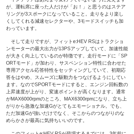
が、運転席に座った人だけが「お！」と思うのはステア
リングが3スポークになっていること。走りをより楽し
くしてくれる減速セレクターや、3モードスイッチも加
わっています。
そして走りですが、フィットe:HEV RSはトラクショ
ンモーターの最大出力が13PSアップしていて、加速性能
が大きく向上しているのが特徴です。走行モードに「SP
ORTモード」が加わり、サスペンション特性に合わせた
専用アクセル応答特性をセッティングしていて、初期応
答をはやめ、スムーズに駆動力をつなげるようにしてい
ます。なのでSPORTモードにすると、エンジン回転数の
上昇速度が上がり、変速ポイントが高くなります。通常
がMAX6000rpmのところ、MAX6300rpmになり、立ち上
がりから急激な加速Gがとてもエモーショナル。でも、
ただ加速Gが強いだけでなく、そこからのつながりのな
めらかさが最高に気持ちいいのです。
このフィットe:HEV RSが登場するまでには、3年前に