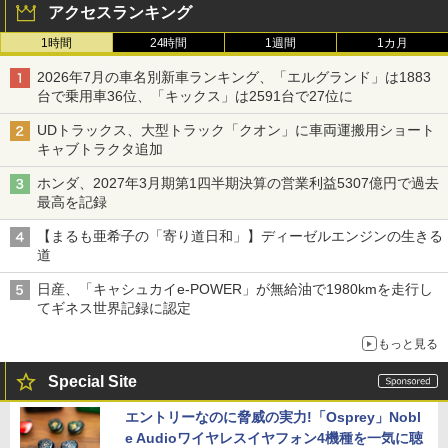
アクセスランキング
1時間
24時間
1週間
1カ月
2026年7月の車名別新車ランキング、「エルグランド」は1883
台で乗用車36位、「キックス」は2591台で27位に
UDトラックス、大型トラック「クオン」に車両運搬用ショート
キャブトラクタ追加
ホンダ、2027年3月期第1四半期決算の営業利益5307億円で過去
最高を記録
【まるも亜希子の「寄り道日和」】ディーゼルエンジンの生きる
道
日産、「キャシュカイe-POWER」が無給油で1980kmを走行し
てギネス世界記録に認定
もっと見る
Special Site
エントリーなのに脅威の実力!「Osprey」Nobl
e Audioワイヤレスイヤフォン4機種を一気に聴