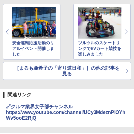
安全運転応援活動のリ
ツルツルのスケートリ
アルイベント開催しま
ンクでEVカート競技を
した
楽しみました
［まるも亜希子の「寄り道日和」］の他の記事を
見る
関連リンク
🔗クルマ業界女子部チャンネル
https://www.youtube.com/channel/UCy3MdeznPlOYh
Wv5ooE2RjQ