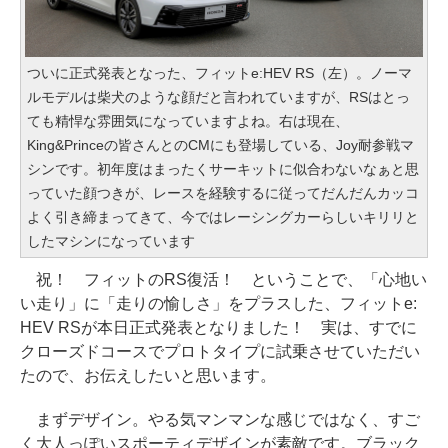
ついに正式発表となった、フィットe:HEV RS（左）。ノーマ
ルモデルは柴犬のような顔だと言われていますが、RSはとっ
ても精悍な雰囲気になっていますよね。右は現在、
King&Princeの皆さんとのCMにも登場している、Joy耐参戦マ
シンです。初年度はまったくサーキットに似合わないなぁと思
っていた顔つきが、レースを経験するに従ってだんだんカッコ
よく引き締まってきて、今ではレーシングカーらしいキリリと
したマシンになっています
祝！ フィットのRS復活！ ということで、「心地い
い走り」に「走りの愉しさ」をプラスした、フィットe:
HEV RSが本日正式発表となりました！ 実は、すでに
クローズドコースでプロトタイプに試乗させていただい
たので、お伝えしたいと思います。
まずデザイン。やる気マンマンな感じではなく、すご
く大人っぽいスポーティデザインが素敵です。ブラック