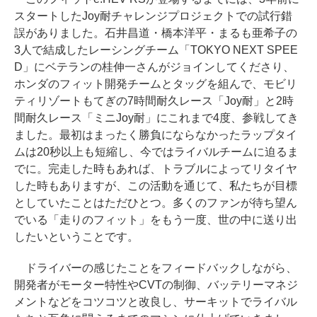
スタートしたJoy耐チャレンジプロジェクトでの試行錯
誤がありました。石井昌道・橋本洋平・まるも亜希子の
3人で結成したレーシングチーム「TOKYO NEXT SPEE
D」にベテランの桂伸一さんがジョインしてくださり、
ホンダのフィット開発チームとタッグを組んで、モビリ
ティリゾートもてぎの7時間耐久レース「Joy耐」と2時
間耐久レース「ミニJoy耐」にこれまで4度、参戦してき
ました。最初はまったく勝負にならなかったラップタイ
ムは20秒以上も短縮し、今ではライバルチームに迫るま
でに。完走した時もあれば、トラブルによってリタイヤ
した時もありますが、この活動を通じて、私たちが目標
としていたことはただひとつ。多くのファンが待ち望ん
でいる「走りのフィット」をもう一度、世の中に送り出
したいということです。
ドライバーの感じたことをフィードバックしながら、
開発者がモーター特性やCVTの制御、バッテリーマネジ
メントなどをコツコツと改良し、サーキットでライバル