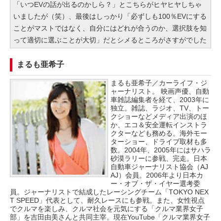
「いつEVの話が出るのかしら？」とこちらがヒヤヒヤしちゃ
いましたが（笑）、最後はしっかり「必ずしも100％EVにする
ことがマストではなく、自分にはどれが合うのか、選択肢を知
って適切に選ぶことが大切」だとシメるところがさすがでした
まるも亜希子
まるも亜希子／カーライフ・ジ
ャーナリスト。 映画声優、自動
車雑誌編集者を経て、2003年に
独立。雑誌、ラジオ、TV、トー
クショーなどメディア出演のほ
か、エコ＆安全運転インストラ
クターなども務める。海外モー
ターショー、ドライブ取材も多
数。2004年、2005年にはサハラ
砂漠ラリーに参戦、完走。日本
自動車ジャーナリスト協会（AJ
AJ）会員。2006年より日本カ
ー・オブ・ザ・イヤー選考委
員。ジャーナリストで結成したレーシングチーム「TOKYO NEX
T SPEED」代表として、耐久レースにも参戦。また、女性視点
でクルマを楽しみ、クルマ社会を元気にする「クルマ業界女子
部」を吉田由美さんと共同主宰。現在YouTube「クルマ業界女子