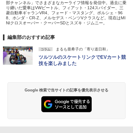
部チャンネル」でさまざまなカーライフ情報を発信中。過去に乗
り継いだ愛車はVWビートル、フィアット・124スパイダー、三
菱自動車ギャランVR4、フォード・マスタング、ポルシェ・96
8、ホンダ・CR-Z、メルセデス・ベンツVクラスなど。現在はMI
NIクロスオーバー・クーパーSDとスズキ・ジムニー。
編集部のおすすめ記事
まるも亜希子の「寄り道日和」
コラム
ツルツルのスケートリンクでEVカート競
技を楽しみました
Google 検索で当サイトの記事を優先表示させる