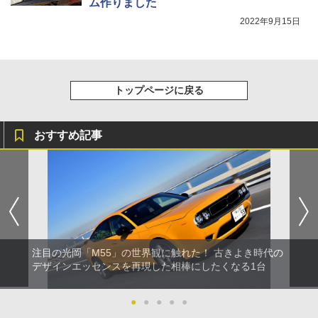
ム作りました
2022年9月15日
トップページに戻る
おすすめ記事
注目の光岡「M55」の世界観に触れた！ 古きよき時代の
デザインエッセンスを再現した相棒にしたくなる1台
●
●
●
●
●