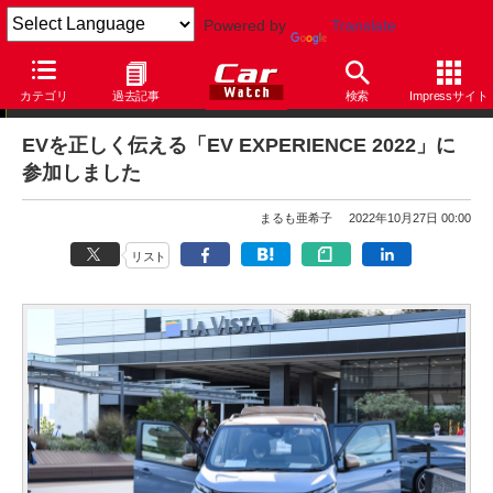
Powered by
Translate
まるも亜希子の「寄り道日和」
カテゴリ
過去記事
検索
Impressサイト
EVを正しく伝える「EV EXPERIENCE 2022」に
参加しました
まるも亜希子
2022年10月27日 00:00
リスト