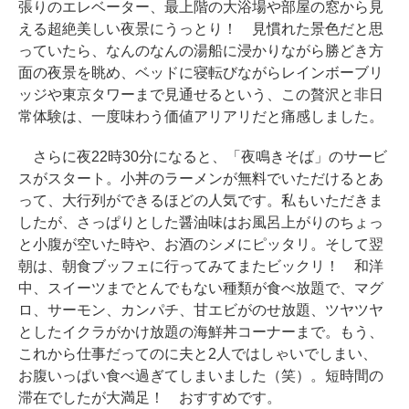
張りのエレベーター、最上階の大浴場や部屋の窓から見
える超絶美しい夜景にうっとり！ 見慣れた景色だと思
っていたら、なんのなんの湯船に浸かりながら勝どき方
面の夜景を眺め、ベッドに寝転びながらレインボーブリ
ッジや東京タワーまで見通せるという、この贅沢と非日
常体験は、一度味わう価値アリアリだと痛感しました。
さらに夜22時30分になると、「夜鳴きそば」のサービ
スがスタート。小丼のラーメンが無料でいただけるとあ
って、大行列ができるほどの人気です。私もいただきま
したが、さっぱりとした醤油味はお風呂上がりのちょっ
と小腹が空いた時や、お酒のシメにピッタリ。そして翌
朝は、朝食ブッフェに行ってみてまたビックリ！ 和洋
中、スイーツまでとんでもない種類が食べ放題で、マグ
ロ、サーモン、カンパチ、甘エビがのせ放題、ツヤツヤ
としたイクラがかけ放題の海鮮丼コーナーまで。もう、
これから仕事だってのに夫と2人ではしゃいでしまい、
お腹いっぱい食べ過ぎてしまいました（笑）。短時間の
滞在でしたが大満足！ おすすめです。