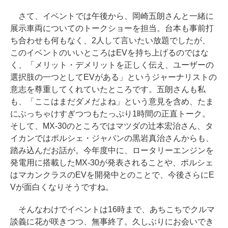
さて、イベントでは午後から、岡崎五朗さんと一緒に
展示車両についてのトークショーを担当。台本も事前打
ち合わせも何もなく、2人して言いたい放題でしたが、
このイベントのいいところはEVを持ち上げるのではな
く、「メリット・デメリットを正しく伝え、ユーザーの
選択肢の一つとしてEVがある」というジャーナリストの
意志を尊重してくれていたところです。五朗さんも私
も、「ここはまだダメだよね」という意見を含め、たま
にぶっちゃけすぎつつもたっぷり1時間の正直トーク。
そして、MX-30のところではマツダの辻本宏治さん、タ
イカンではポルシェ・ジャパンの黒岩真治さんからも、
踏み込んだお話が。今年度中に、ロータリーエンジンを
発電用に搭載したMX-30が発表されることや、ポルシェ
はマカンクラスのEVを開発中とのことで、今後さらにE
Vが面白くなりそうですね。
そんなわけでイベントは16時まで、あちこちでクルマ
談義に花が咲きつつ、無事終了。久しぶりにお会いでき