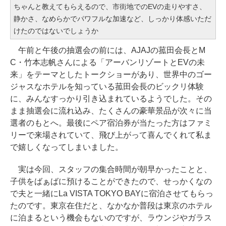
ちゃんと教えてもらえるので、市街地でのEVの走りやすさ、
静かさ、なめらかでパワフルな加速など、しっかり体感いただ
けたのではないでしょうか
午前と午後の抽選会の前には、AJAJの菰田会長とM
C・竹本志帆さんによる「アーバンリゾートとEVの未
来」をテーマとしたトークショーがあり、世界中のゴー
ジャスなホテルを知っている菰田会長のビックリ体験
に、みんなすっかり引き込まれているようでした。その
まま抽選会に流れ込み、たくさんの豪華景品が次々に当
選者のもとへ。最後にペア宿泊券が当たった方はファミ
リーで来場されていて、飛び上がって喜んでくれて私ま
で嬉しくなってしまいました。
実は今回、スタッフの集合時間が朝早かったことと、
子供をばぁばに預けることができたので、せっかくなの
で夫と一緒にLa VISTA TOKYO BAYに宿泊させてもらっ
たのです。東京在住だと、なかなか普段は東京のホテル
に泊まるという機会もないのですが、ラウンジやガラス