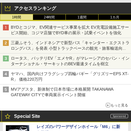
アクセスランキング
1時間
24時間
1週間
1カ月
BYDとコジマ、EV関連サービス事業を拡大 EV充電設備施工サー
ビス開始、コジマ店舗でBYD車の展示・試乗イベントを強化
三菱ふそう、インドネシアで新型バス「キャンター・エクストラ
ロングバス」を発表 小型トラックベースの観光・旅客輸送向け
バス
ロータス、バッテリEV「エメヤR」がマレーシアのセパン・イン
ターナショナル・サーキットのBEV最速タイムを樹立
ヤマハ、国内向けフラグシップ四輪バギー「グリズリーEPS XT-
R」 価格220万円
MVアグスタ、新体制で日本市場に本格展開 TAKANAWA
GATEWAY CITYで車両展示イベント開催
もっと見る
Special Site
レイズのパワーデザインホイール「M6」に新