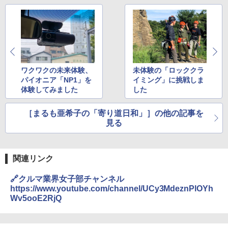
ワクワクの未来体験、
未体験の「ロッククラ
パイオニア「NP1」を
イミング」に挑戦しま
体験してみました
した
［まるも亜希子の「寄り道日和」］の他の記事を
見る
関連リンク
🔗クルマ業界女子部チャンネル
https://www.youtube.com/channel/UCy3MdeznPlOYh
Wv5ooE2RjQ