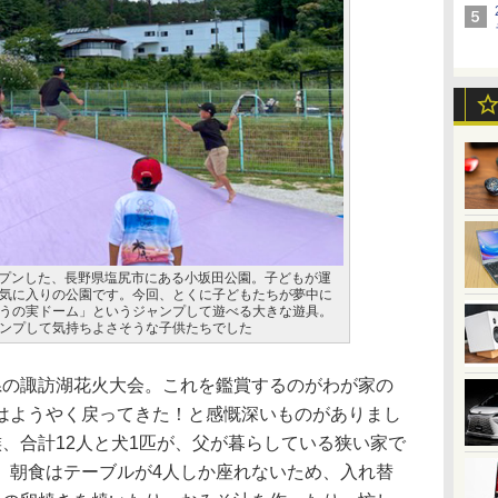
オープンした、長野県塩尻市にある小坂田公園。子どもが運
気に入りの公園です。今回、とくに子どもたちが夢中に
うの実ドーム」というジャンプして遊べる大きな遊具。
ンプして気持ちよさそうな子供たちでした
の諏訪湖花火大会。これを鑑賞するのがわが家の
はようやく戻ってきた！と感慨深いものがありまし
、合計12人と犬1匹が、父が暮らしている狭い家で
。朝食はテーブルが4人しか座れないため、入れ替