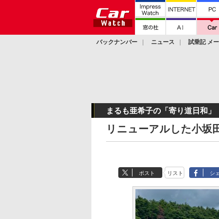
バックナンバー
ニュース
試乗記 メ
カスタム
まるも亜希子の「寄り道日和」
リニューアルした小坂
ポスト
リスト
シ