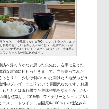
かりだった、「小坂田マルシェ790」のレストランカフェで
と長野のおいしいものと人々がつどう、高原マルシェが
からのぞむ絶景がよりおいしいスパイスになって、大満足の
はワンちゃんも一緒に休めますよ
訪へ帰ろうかなと思った矢先に、右手に見えた
瀟洒な建物にビビっときまして。立ち寄ってみた
うっとり！ 少し傾斜のついた開けた大地がぶどう
州のブルゴーニュ!? という雰囲気なのです。お店
、もともとは荒れ果てた遊休耕地をなんとかしたい
うの樹を植栽し、2015年にワイナリーとショップ＆レ
てエステートワイン（自園原料100％）の仕込みを