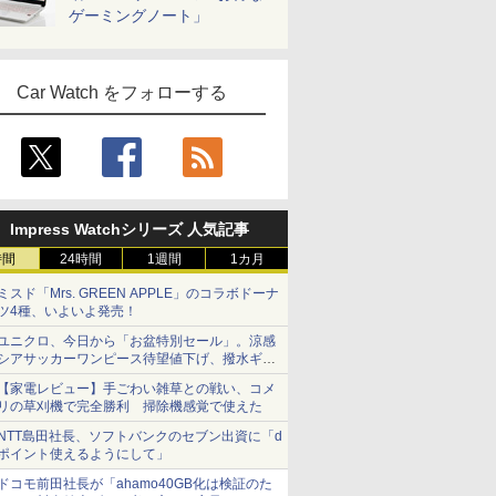
ゲーミングノート」
Car Watch をフォローする
Impress Watchシリーズ 人気記事
時間
24時間
1週間
1カ月
ミスド「Mrs. GREEN APPLE」のコラボドーナ
ツ4種、いよいよ発売！
ユニクロ、今日から「お盆特別セール」。涼感
シアサッカーワンピース待望値下げ、撥水ギア
ショーツは1990円に
【家電レビュー】手ごわい雑草との戦い、コメ
リの草刈機で完全勝利 掃除機感覚で使えた
NTT島田社長、ソフトバンクのセブン出資に「d
ポイント使えるようにして」
ドコモ前田社長が「ahamo40GB化は検証のた