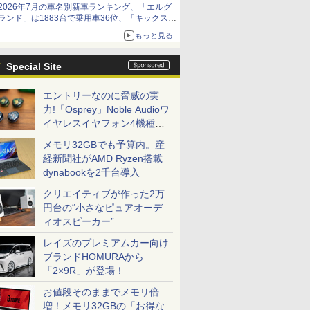
2026年7月の車名別新車ランキング、「エルグ
ランド」は1883台で乗用車36位、「キックス」
は2591台で27位に
もっと見る
Special Site
エントリーなのに脅威の実
力!「Osprey」Noble Audioワ
イヤレスイヤフォン4機種を
一気に聴く
メモリ32GBでも予算内。産
経新聞社がAMD Ryzen搭載
dynabookを2千台導入
クリエイティブが作った2万
円台の“小さなピュアオーデ
ィオスピーカー”
レイズのプレミアムカー向け
ブランドHOMURAから
「2×9R」が登場！
お値段そのままでメモリ倍
増！メモリ32GBの「お得な