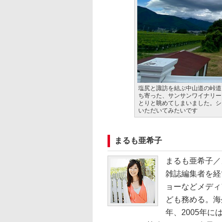
塩尻と諏訪を結ぶ中山道の峠道
ち寄った、サンサンワイナリー
とりと眺めてしまいました。シ
いただいてみたいです
まるも亜希子
まるも亜希子／
雑誌編集者を経
ョーなどメディ
ども務める。海
年、2005年