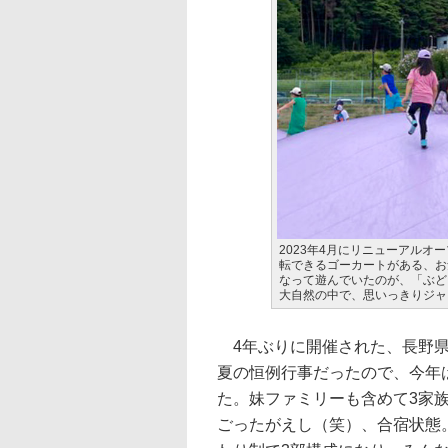
2023年4月にリニューアル
転できるゴーカートがある、お
なって遊んでいたのが、「ぶど
大自然の中で、思いっきりジャ
4年ぶりに開催された、長野県
夏の恒例行事だったので、今年
た。妹ファミリーも含めて3家族
ごったがえし（笑）、合宿状態