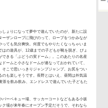
しょりになって夢中で遊んでいたのが、新たに設
ターザンロープに飛びのって、ロープをつかみなが
やっても気分爽快。何度でもやりたくなっちゃいま
ではの遊具が、12歳までの子どもが靴を脱ぎ、ぴょ
ができる「ぶどうの実ドーム」。このあたりの名産
なドームと小さなドームが連なっておかれていて、
、そこで思いっきりジャンプジャンプ。お尻をつい
るのも楽しそうです。長野とはいえ、昼間は外気温
、麦茶を飲み飲み、エンドレスで遊んでいた子どもた
バーベキュー場、サッカーコートなどもある小坂
ック場が来年春にオープン予定だそうで、それなら