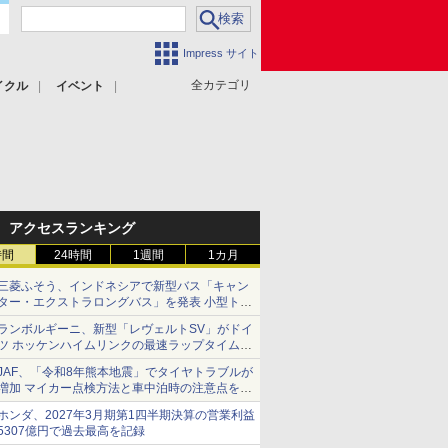
Impress サイト
全カテゴリ
イクル
イベント
アクセスランキング
時間
24時間
1週間
1カ月
三菱ふそう、インドネシアで新型バス「キャン
ター・エクストラロングバス」を発表 小型トラ
ックベースの観光・旅客輸送向けバス
ランボルギーニ、新型「レヴェルトSV」がドイ
ツ ホッケンハイムリンクの最速ラップタイムを
記録
JAF、「令和8年熊本地震」でタイヤトラブルが
増加 マイカー点検方法と車中泊時の注意点を呼
びかけ
ホンダ、2027年3月期第1四半期決算の営業利益
5307億円で過去最高を記録