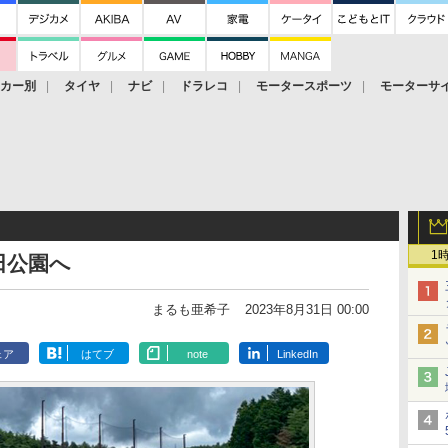
ーカー別
タイヤ
ナビ
ドラレコ
モータースポーツ
モーターサ
1
田公園へ
まるも亜希子
2023年8月31日 00:00
ェア
はてブ
note
LinkedIn