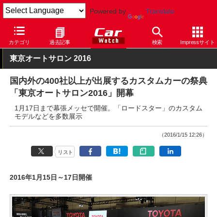
Powered by
Translate
Car Watch
イベント
東京オートサロン
2016
カテゴリ
過去記事
検索
Impressサイト
東京オートサロン 2016
国内外の400社以上が出展するカスタムカーの祭典
「東京オートサロン2016」開幕
1月17日まで幕張メッセで開催。「ロードスター」のカスタム
モデルなどを多数展示
（2016/1/15 12:26）
リスト
2016年1月15日～17日開催