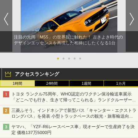
注目の光岡「M55」の世界観に触れた！ 古きよき時代の
デザインエッセンスを再現した相棒にしたくなる1台
●
●
●
●
●
アクセスランキング
1時間
24時間
1週間
1カ月
トヨタ ランクル75周年、WHO認定のワクチン保冷輸送車展示
「どこへでも行き、生きて帰ってこられる」ランドクルーザーで
命をつなぐ
三菱ふそう、インドネシアで新型バス「キャンター・エクストラ
ロングバス」を発表 小型トラックベースの観光・旅客輸送向け
バス
ヤマハ、「YZF-R6レースベース車」現オーダーで生産終了を決
定 価格137万5000円