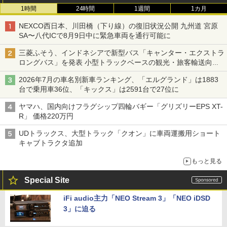
1時間
24時間
1週間
1カ月
NEXCO西日本、川田橋（下り線）の復旧状況公開 九州道 宮原
SA〜八代ICで8月9日中に緊急車両を通行可能に
三菱ふそう、インドネシアで新型バス「キャンター・エクストラ
ロングバス」を発表 小型トラックベースの観光・旅客輸送向け
バス
2026年7月の車名別新車ランキング、「エルグランド」は1883
台で乗用車36位、「キックス」は2591台で27位に
ヤマハ、国内向けフラグシップ四輪バギー「グリズリーEPS XT-
R」 価格220万円
UDトラックス、大型トラック「クオン」に車両運搬用ショート
キャブトラクタ追加
もっと見る
Special Site
iFi audio主力「NEO Stream 3」「NEO iDSD
3」に迫る