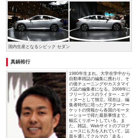
国内生産となるシビック セダン
真鍋裕行
1980年生まれ。大学在学中から
自動車雑誌の編集に携わり、そ
の後チューニングやカスタマイ
ズ誌の編集者になる。2008年に
フリーランスのライター・エデ
ィターとして独立。現在は、編
集者時代に培ったアフターマー
ケットの情報から各国のモータ
ーショーで得た最新事情まで、
幅広くリポートしている。ま
た、雑誌、Webサイトのプロデ
ュースにも力を入れていて、誌
面を通してクルマの「走る」