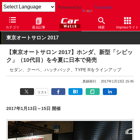
Powered by
Translate
Car Watch
イベント
東京オートサロン
2017
カテゴリ
過去記事
検索
Impressサイト
東京オートサロン 2017
【東京オートサロン 2017】ホンダ、新型「シビッ
ク」（10代目）を今夏に日本で発売
セダン、クーペ、ハッチバック、TYPE Rをラインアップ
真鍋裕行
2017年1月13日 15:45
リスト
2017年1月13日～15日 開催