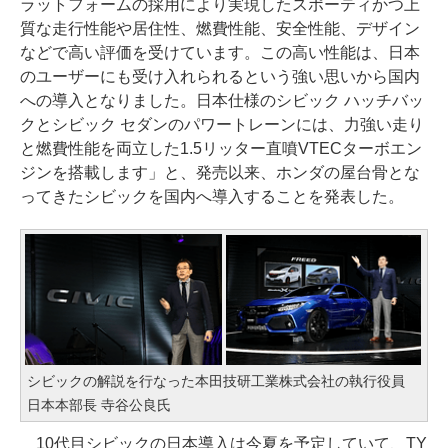
ラットフォームの採用により実現したスポーティかつ上
質な走行性能や居住性、燃費性能、安全性能、デザイン
などで高い評価を受けています。この高い性能は、日本
のユーザーにも受け入れられるという強い思いから国内
への導入となりました。日本仕様のシビック ハッチバッ
クとシビック セダンのパワートレーンには、力強い走り
と燃費性能を両立した1.5リッター直噴VTECターボエン
ジンを搭載します」と、発売以来、ホンダの屋台骨とな
ってきたシビックを国内へ導入することを発表した。
シビックの解説を行なった本田技研工業株式会社の執行役員
日本本部長 寺谷公良氏
10代目シビックの日本導入は今夏を予定していて、TY