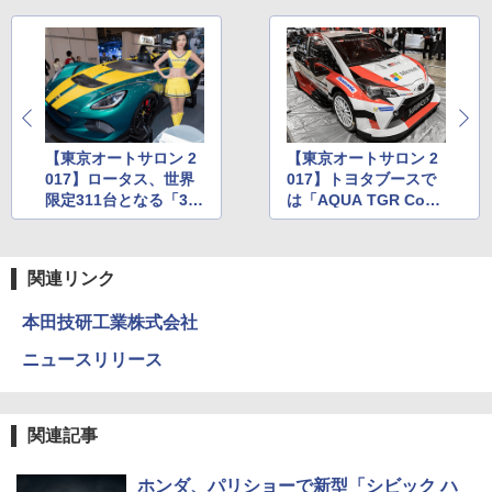
【東京オートサロン 2
【東京オートサロン 2
017】ロータス、世界
017】トヨタブースで
限定311台となる「3-E
は「AQUA TGR Conc
leven」のロードバー
ept ROAD CAR CON
ジョン国内初展示
CEPT MODEL」など
世界初公開
関連リンク
本田技研工業株式会社
ニュースリリース
関連記事
ホンダ、パリショーで新型「シビック ハ