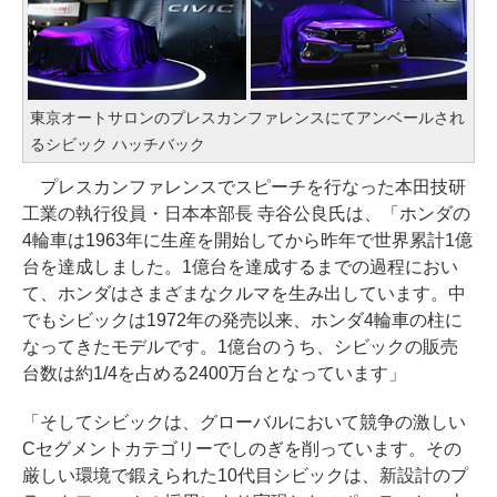
東京オートサロンのプレスカンファレンスにてアンベールされ
るシビック ハッチバック
プレスカンファレンスでスピーチを行なった本田技研
工業の執行役員・日本本部長 寺谷公良氏は、「ホンダの
4輪車は1963年に生産を開始してから昨年で世界累計1億
台を達成しました。1億台を達成するまでの過程におい
て、ホンダはさまざまなクルマを生み出しています。中
でもシビックは1972年の発売以来、ホンダ4輪車の柱に
なってきたモデルです。1億台のうち、シビックの販売
台数は約1/4を占める2400万台となっています」
「そしてシビックは、グローバルにおいて競争の激しい
Cセグメントカテゴリーでしのぎを削っています。その
厳しい環境で鍛えられた10代目シビックは、新設計のプ