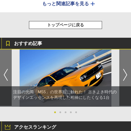
もっと関連記事を見る
トップページに戻る
おすすめ記事
注目の光岡「M55」の世界観に触れた！ 古きよき時代の
デザインエッセンスを再現した相棒にしたくなる1台
●
●
●
●
●
アクセスランキング