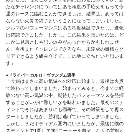
たなチャレンジについてはある程度の手応えをもって今
週のレースに臨むことができました。結果は、あっては
ならない火災で終了ということになってしまいました。
クルマのパフォーマンスはある程度検証できたし、進化
は確認できました。しかし、この結果を招いたのは、ど
こかに見落としや思い込みがあったからかもしれませ
ん。今後またチャレンジできるなら、未達成の目標をク
リアできるよう組み立てて、この地に立ちたいと思いま
す」
ドライバー カルロ・ヴァンダム選手
「今週はまさに高い気温への対応に始まり、最後は火災
で終わってしまいました。始まってみると、今までに経
験のない高い気温の中、期待したパフォーマンスを発揮
することがいかに難しいかを味わいました。最初のステ
ィントでそれはあまりにも顕著で、その対策をして再ス
タートしましたが、勝利は逃げていってしまいました。
しかし、まだポディアム圏内にいましたが、最後に僕の
スティントで1周して第1コーナーを越え、なんの前触れ