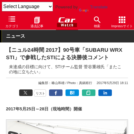
Powered by
Translate
Car Watch
モータースポーツ
カテゴリ
過去記事
検索
Impressサイト
ニュース
【ニュル24時間 2017】90号車「SUBARU WRX
STI」で参戦したSTIによる決勝後コメント
未達成の目標に向けて、STIチーム監督 菅谷重雄氏「またこ
の地に立ちたい」
編集部：椿山和雄
Photo：真鍋裕行
2017年5月29日 18:11
リスト
2017年5月25日～28日（現地時間）開催