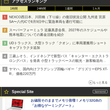
アクセスランキング
1時間
24時間
1週間
1カ月
NEXCO西日本、川田橋（下り線）の復旧状況公開 九州道 宮原
SA〜八代ICで8月9日中に緊急車両を通行可能に
スーパーフォーミュラ 近藤真彦会長、2027年のスケジュールや
熊本地震についての募金活動を紹介
UDトラックス、大型トラック「クオン」に車両運搬用ショート
キャブトラクタ追加
三菱ふそう、インドネシアで新型バス「キャンター・エクストラ
ロングバス」を発表 小型トラックベースの観光・旅客輸送向け
バス
ヤマハ、国内向けフラグシップ四輪バギー「グリズリーEPS XT-
R」 価格220万円
もっと見る
Special Site
お値段そのままでメモリ倍増！メモリ32GBの
「お得なゲーミングノート」