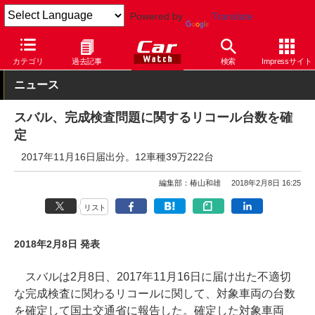
Powered by
Translate
Car Watch
自動車
スバル
カテゴリ
過去記事
検索
Impressサイト
ニュース
スバル、完成検査問題に関するリコール台数を確
定
2017年11月16日届出分。12車種39万222台
編集部：椿山和雄
2018年2月8日 16:25
リスト
2018年2月8日 発表
スバルは2月8日、2017年11月16日に届け出た不適切
な完成検査に関わるリコールに関して、対象車両の台数
を確定して国土交通省に報告した。確定した対象車両