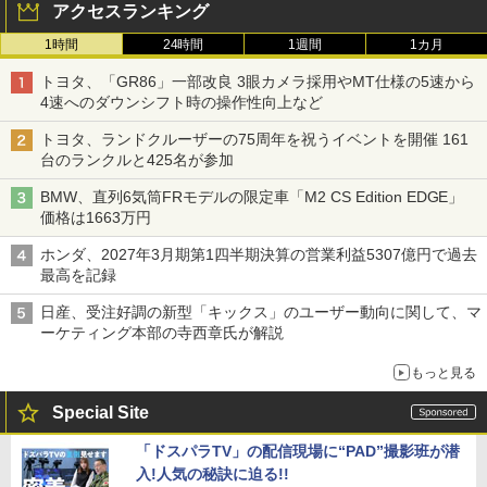
アクセスランキング
1時間
24時間
1週間
1カ月
トヨタ、「GR86」一部改良 3眼カメラ採用やMT仕様の5速から
4速へのダウンシフト時の操作性向上など
トヨタ、ランドクルーザーの75周年を祝うイベントを開催 161
台のランクルと425名が参加
BMW、直列6気筒FRモデルの限定車「M2 CS Edition EDGE」
価格は1663万円
ホンダ、2027年3月期第1四半期決算の営業利益5307億円で過去
最高を記録
日産、受注好調の新型「キックス」のユーザー動向に関して、マ
ーケティング本部の寺西章氏が解説
もっと見る
Special Site
「ドスパラTV」の配信現場に“PAD”撮影班が潜
入!人気の秘訣に迫る!!