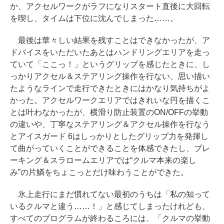
か、アクセルワークがラフになりスタート直後に大回転
を喫し、タイムは下位に沈んでしまった……。
最後は華々しい結果を残すことはできなかったが、ア
ドバイスをいただいたあとはハンドリングエリアを走っ
ていて「ここっ！」というグリップを感じたときに、し
っかりアクセル＆ステアリング操作を行ない、思い描い
たようなラインで走行できたときにはかなり気持ちがよ
かった。アクセルワークエリアではきれいな円を描くこ
とは叶わなかったが、横滑り防止装置のON/OFFの挙動
の違いや、丁寧なステアリング＆アクセル操作を行なう
とアイスガード 6はしっかりとしたグリップ力を発揮し
て曲がっていくことができることを体感できたし、ブレ
ーキング＆スラロームエリアでは“クルマ本来の楽し
み”の片鱗をちょこっとだけ味わうことができた。
氷上走行にまだ慣れてない最初のうちは「私の知って
いるクルマと違う……！」と感じてしまったけれども、
すべてのプログラムが終わるころには、「クルマの挙動