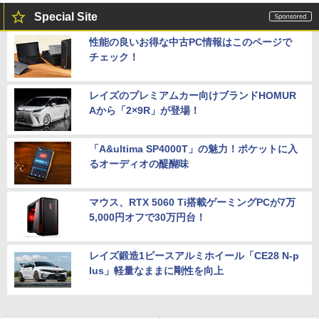
Special Site
性能の良いお得な中古PC情報はこのページで
チェック！
レイズのプレミアムカー向けブランドHOMUR
Aから「2×9R」が登場！
「A&ultima SP4000T」の魅力！ポケットに入
るオーディオの醍醐味
マウス、RTX 5060 Ti搭載ゲーミングPCが7万
5,000円オフで30万円台！
レイズ鍛造1ピースアルミホイール「CE28 N-p
lus」軽量なままに剛性を向上