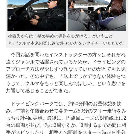
小西氏からは「早め早めの操作を心がける」ということ
と、“クルマ本来の楽しみ”の味わい方をレクチャーいただいた
今回お話を聞いたインストラクターの方々はそれぞれ
違うジャンルで活躍されているためか、ドライビングの
アプローチ方法が少しずつ異なっていたのがとても興味
深かった。その中でも、「氷上でしかできない体験をつ
うじて、クルマをもっと楽しんでほしい」という思いを
共通して感じることができた。
ドライビングパークでは、約50分間のお昼休憩を挟
み、午前と午後合わせて各チーム50分のフリー走行をみ
っちり計4回実施。最後に、円旋回コースの対角線上に2
台の車両が並び、先に3周するか、3周するまでの間に相
手がスピンしたり、相手との距離をスタート時から半分