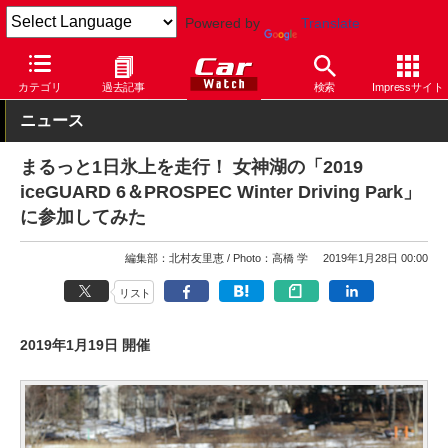
Powered by
Translate
Car Watch
自動車
カテゴリ
過去記事
検索
Impressサイト
ニュース
まるっと1日氷上を走行！ 女神湖の「2019
iceGUARD 6＆PROSPEC Winter Driving Park」
に参加してみた
編集部：北村友里恵
Photo：高橋 学
2019年1月28日 00:00
リスト
2019年1月19日 開催