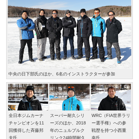
中央の日下部氏のほか、6名のインストラクターが参加
全日本ジムカーナ
スーパー耐久シリ
WRC（FIA世界ラリ
チャンピオンを11
ーズのほか、2018
ー選手権）への参
回獲得した斉藤邦
年のニュルブルク
戦歴を持つ小西重
夫氏
リンク24時間耐久
幸氏