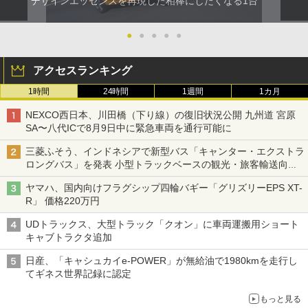
デザインエッセンスを再現した相棒にしたくなる1台
●
●
●
●
●
アクセスランキング
1時間
24時間
1週間
1カ月
NEXCO西日本、川田橋（下り線）の復旧状況公開 九州道 宮原
SA〜八代ICで8月9日中に緊急車両を通行可能に
三菱ふそう、インドネシアで新型バス「キャンター・エクストラ
ロングバス」を発表 小型トラックベースの観光・旅客輸送向け
バス
ヤマハ、国内向けフラグシップ四輪バギー「グリズリーEPS XT-
R」 価格220万円
UDトラックス、大型トラック「クオン」に車両運搬用ショート
キャブトラクタ追加
日産、「キャシュカイe-POWER」が無給油で1980kmを走行し
てギネス世界記録に認定
もっと見る