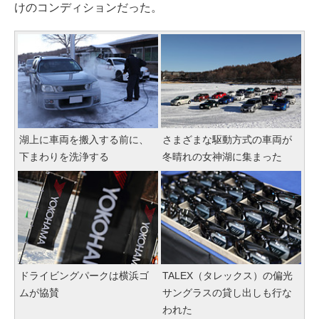
けのコンディションだった。
湖上に車両を搬入する前に、
さまざまな駆動方式の車両が
下まわりを洗浄する
冬晴れの女神湖に集まった
ドライビングパークは横浜ゴ
TALEX（タレックス）の偏光
ムが協賛
サングラスの貸し出しも行な
われた