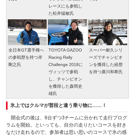
レースにも参戦し
た松井猛敏氏
全日本GT選手権へ
TOYOTA GAZOO
スーパー耐久シリ
の参戦歴を持つ岸
Racing Rally
ーズでチャンピオ
剛之氏
Challenge 2018に
ンを獲得した経歴
ヴィッツで参戦
を持つ廣川和希氏
し、チャンピオン
を獲得した森岡史
雄氏
氷上ではクルマが普段と違う乗り物に……！
開会式の後は、8台ずつ3チームに分かれて走行プログ
ラムを開始。といっても、自分の走りたいコースを好き
なだけ走れるので、参加者は思い思いのコースで氷の感