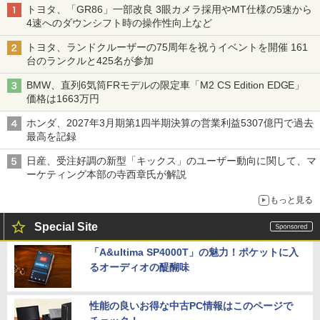
トヨタ、「GR86」一部改良 3眼カメラ採用やMT仕様の5速から
4速へのダウンシフト時の操作性向上など
トヨタ、ランドクルーザーの75周年を祝うイベントを開催 161
台のランクルと425名が参加
BMW、直列6気筒FRモデルの限定車「M2 CS Edition EDGE」
価格は1663万円
ホンダ、2027年3月期第1四半期決算の営業利益5307億円で過去
最高を記録
日産、受注好調の新型「キックス」のユーザー動向に関して、マ
ーケティング本部の寺西章氏が解説
もっと見る
Special Site
「A&ultima SP4000T」の魅力！ポケットに入
るオーディオの醍醐味
性能の良いお得な中古PC情報はこのページで