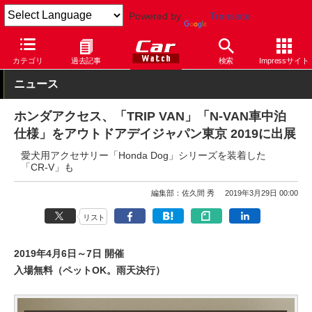
Powered by
Translate
Car Watch
自動車
ホンダ
N-VAN
カテゴリ
過去記事
検索
Impressサイト
ニュース
ホンダアクセス、「TRIP VAN」「N-VAN車中泊
仕様」をアウトドアデイジャパン東京 2019に出展
愛犬用アクセサリー「Honda Dog」シリーズを装着した
「CR-V」も
編集部：佐久間 秀
2019年3月29日 00:00
リスト
2019年4月6日～7日 開催
入場無料（ペットOK。雨天決行）