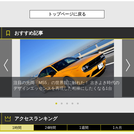
トップページに戻る
おすすめ記事
注目の光岡「M55」の世界観に触れた！ 古きよき時代の
デザインエッセンスを再現した相棒にしたくなる1台
●
●
●
●
●
アクセスランキング
1時間
24時間
1週間
1カ月