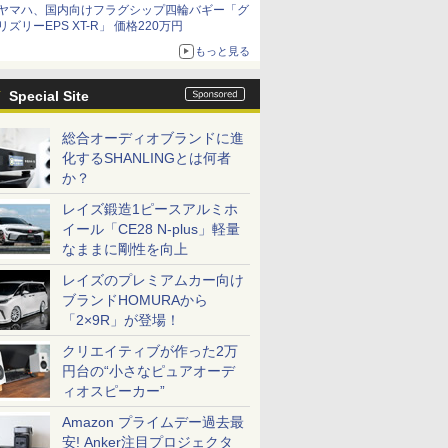
ヤマハ、国内向けフラグシップ四輪バギー「グ
リズリーEPS XT-R」 価格220万円
もっと見る
Special Site
総合オーディオブランドに進
化するSHANLINGとは何者
か？
レイズ鍛造1ピースアルミホ
イール「CE28 N-plus」軽量
なままに剛性を向上
レイズのプレミアムカー向け
ブランドHOMURAから
「2×9R」が登場！
クリエイティブが作った2万
円台の“小さなピュアオーデ
ィオスピーカー”
Amazon プライムデー過去最
安! Anker注目プロジェクタ