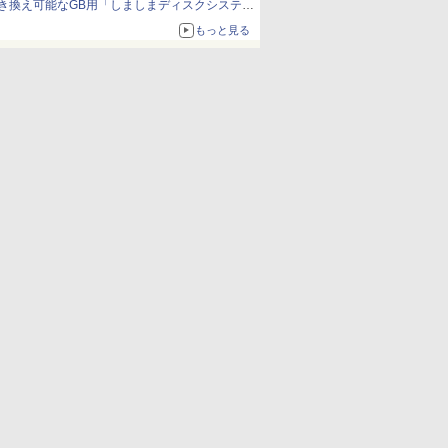
き換え可能なGB用「しましまディスクシステ
ム」
もっと見る