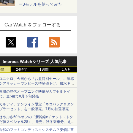
ー3モデルを使ってみた
Car Watch をフォローする
Impress Watchシリーズ 人気記事
時間
24時間
1週間
1カ月
ユニクロ、今日から「お盆特別セール」。涼感
シアサッカーワンピース待望値下げ、撥水ギア
ショーツは1990円に
東映の歴代オープニング映像がカプセルトイ
に。全5種で8月下旬発売
カルディ、オンライン限定「ネコバッグ＆タン
ブラーセット」を一般販売。7月の抽選販売の
当選無効分
はやぶさ50％オフの「新幹線eチケット（トク
だ値スペシャル28）」発売。秋冬乗車分、えき
ねっと限定
令和のファミコンディスクシステム？安価に書