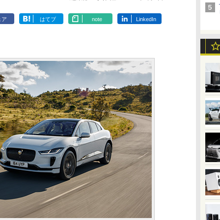
ェア
はてブ
note
LinkedIn