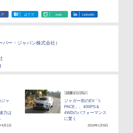
ェア
はてブ
note
LinkedIn
ローバー・ジャパン株式会社）
社
l
試乗インプレ
のジャ
ジャガー初のEV「I-
-
PACE」、400PS＆
加速力は
4WDのパフォーマンス
み
に驚く
9年4月1日
2019年1月9日