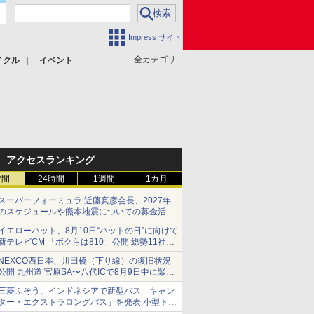
Impress サイト
全カテゴリ
イクル
イベント
アクセスランキング
時間
24時間
1週間
1カ月
スーパーフォーミュラ 近藤真彦会長、2027年
のスケジュールや熊本地震についての募金活動
を紹介
イエローハット、8月10日“ハットの日”に向けて
新テレビCM 「ボクらは810」公開 総勢11社
107名が参画
NEXCO西日本、川田橋（下り線）の復旧状況
公開 九州道 宮原SA〜八代ICで8月9日中に緊急
車両を通行可能に
三菱ふそう、インドネシアで新型バス「キャン
ター・エクストラロングバス」を発表 小型トラ
ックベースの観光・旅客輸送向けバス