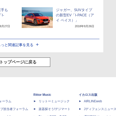
選手も
ジャガー、SUVタイプ
I-
の新型EV「I-PACE（ア
イ ペイス）」
年9月27日
2018年9月26日
もっと関連記事を見る
トップページに戻る
Rittor Music
イカロス出版
dフォーラム
リットーミュージック
AIRLINEweb
ップ担当者フォーラム
楽器探そう!デジマート
Jディフェンスニュー