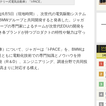
テリー式電気自動車）「I-PACE」
6月5日（現地時間）、次世代の電気駆動システム
 Unit）をBMWグループと共同開発すると発表した。ジャガ
ループの専門家によるチームが次世代EDUの開発を
き各ブランドが持つプロダクトの特性や魅力は守っ
）について、ジャガーは「I-PACE」を、BMWは
両社ともに電動化技術での専門知識とノウハウを持
1
発（R＆D）、エンジニアリング、調達分野で共同投
の高まりに対応する構え。