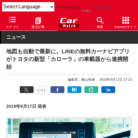
Powered by
Translate
Car Watch
自動車
トヨタ
カローラ
カテゴリ
過去記事
検索
Impressサイト
ニュース
地図も自動で最新に。LINEの無料カーナビアプリ
がトヨタの新型「カローラ」の車載器から連携開
始
編集部：椿山和雄
2019年9月17日 17:23
リスト
2019年9月17日 発表