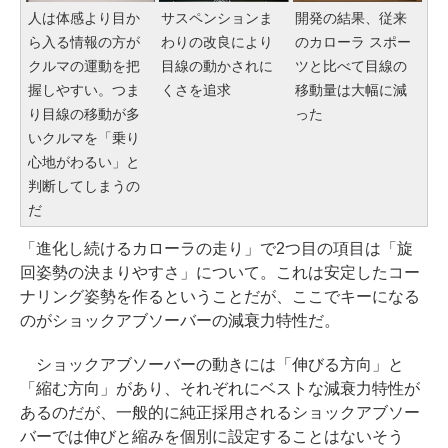
人は体感より目か
サスペンションま
開発の結果、従来
ら入る情報の方が
わりの改良により
のカローラ スポー
クルマの運動を把
目線の動かされに
ツと比べて目線の
握しやすい。つま
くさを追求
移動量は大幅に減
り目線の移動が多
った
いクルマを「乗り
心地がわるい」と
判断してしまうの
だ
「進化し続けるカローラの走り」で2つ目の項目は「旋
回姿勢の決まりやすさ」について。これは安定したコー
ナリング姿勢を作るということだが、ここでキーになる
のがショックアブソーバーの減衰力特性だ。
ショックアブソーバーの動きには「伸びる方向」と
「縮む方向」があり、それぞれにベストな減衰力特性が
あるのだが、一般的に純正採用されるショックアブソー
バーでは伸びと縮みを個別に設定することはないそう