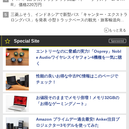
R」 価格220万円
三菱ふそう、インドネシアで新型バス「キャンター・エクストラ
ロングバス」を発表 小型トラックベースの観光・旅客輸送向け
バス
もっと見る
Special Site
エントリーなのに脅威の実力!「Osprey」Nobl
e Audioワイヤレスイヤフォン4機種を一気に聴
く
性能の良いお得な中古PC情報はこのページで
チェック！
お値段そのままでメモリ倍増！メモリ32GBの
「お得なゲーミングノート」
Amazon プライムデー過去最安! Anker注目プ
ロジェクター3モデルを使ってみた