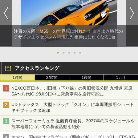
注目の光岡「M55」の世界観に触れた！ 古きよき時代の
デザインエッセンスを再現した相棒にしたくなる1台
●
●
●
●
●
アクセスランキング
1時間
24時間
1週間
1カ月
NEXCO西日本、川田橋（下り線）の復旧状況公開 九州道 宮原
SA〜八代ICで8月9日中に緊急車両を通行可能に
UDトラックス、大型トラック「クオン」に車両運搬用ショート
キャブトラクタ追加
スーパーフォーミュラ 近藤真彦会長、2027年のスケジュールや
熊本地震についての募金活動を紹介
ヤマハ、国内向けフラグシップ四輪バギー「グリズリーEPS XT-