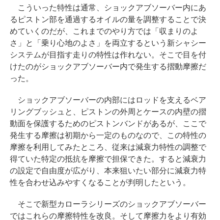
こういった特性は通常、ショックアブソーバー内にあ
るピストン部を通過するオイルの量を調整することで決
めていくのだが、これまでのやり方では「収まりのよ
さ」と「乗り心地のよさ」を両立するという新シャシー
システムが目指す走りの特性は作れない。そこで目を付
けたのがショックアブソーバー内で発生する摺動摩擦だ
った。
ショックアブソーバーの内部にはロッドを支えるベア
リングブッシュと、ピストンの外周とケースの内壁の摺
動面を保護するためのピストンバンドがあるが、ここで
発生する摩擦は初期から一定のものなので、この特性の
摩擦を利用してみたところ、従来は減衰力特性の調整で
得ていた特定の抵抗を摩擦で担保できた。すると減衰力
の設定で自由度が広がり、本来狙いたい部分に減衰力特
性を合わせ込みやすくなることが判明したという。
そこで新型カローラシリーズのショックアブソーバー
ではこれらの摩擦特性を改良。そして摩擦力をより有効