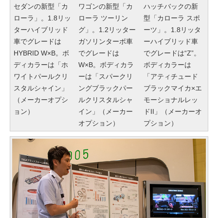
セダンの新型「カ
ワゴンの新型「カ
ハッチバックの新
ローラ」。1.8リッ
ローラ ツーリン
型「カローラ スポ
ターハイブリッド
グ」。1.2リッター
ーツ」。1.8リッタ
車でグレードは
ガソリンターボ車
ーハイブリッド車
HYBRID W×B。ボ
でグレードは
でグレードは“Z”。
ディカラーは「ホ
W×B。ボディカラ
ボディカラーは
ワイトパールクリ
ーは「スパークリ
「アティチュード
スタルシャイン」
ングブラックパー
ブラックマイカ×エ
（メーカーオプシ
ルクリスタルシャ
モーショナルレッ
ョン）
イン」（メーカー
ドII」（メーカーオ
オプション）
プション）