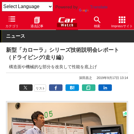
Powered by
Translate
Car Watch
自動車
トヨタ
カローラ
カテゴリ
過去記事
検索
Impressサイト
ニュース
新型「カローラ」シリーズ技術説明会レポート
（ドライビング/走り編）
構造面や機械的な部分を改良して性能を底上げ
深田昌之
2019年9月17日 13:14
リスト